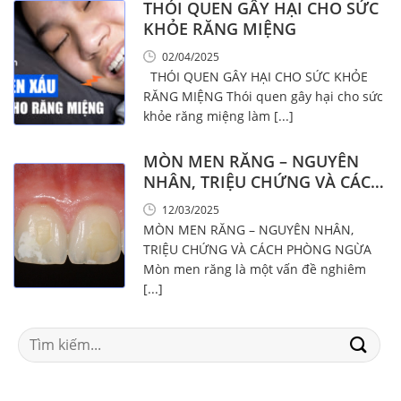
THÓI QUEN GÂY HẠI CHO SỨC
KHỎE RĂNG MIỆNG
02/04/2025
THÓI QUEN GÂY HẠI CHO SỨC KHỎE
RĂNG MIỆNG Thói quen gây hại cho sức
khỏe răng miệng làm [...]
MÒN MEN RĂNG – NGUYÊN
NHÂN, TRIỆU CHỨNG VÀ CÁCH
PHÒNG NGỪA
12/03/2025
MÒN MEN RĂNG – NGUYÊN NHÂN,
TRIỆU CHỨNG VÀ CÁCH PHÒNG NGỪA
Mòn men răng là một vấn đề nghiêm
[...]
Search
for: