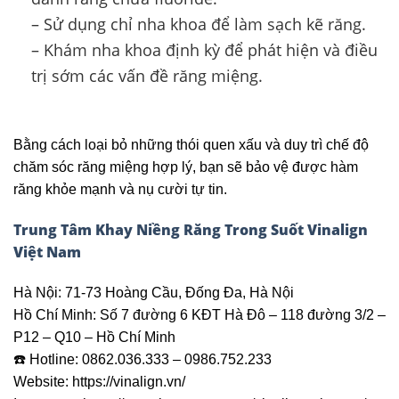
– Sử dụng chỉ nha khoa để làm sạch kẽ răng.​
– Khám nha khoa định kỳ để phát hiện và điều
trị sớm các vấn đề răng miệng.​
Bằng cách loại bỏ những thói quen xấu và duy trì chế độ
chăm sóc răng miệng hợp lý, bạn sẽ bảo vệ được hàm
răng khỏe mạnh và nụ cười tự tin.
Trung Tâm Khay Niềng Răng Trong Suốt Vinalign
Việt Nam
Hà Nội: 71-73 Hoàng Cầu, Đống Đa, Hà Nội
Hồ Chí Minh: Số 7 đường 6 KĐT Hà Đô – 118 đường 3/2 –
P12 – Q10 – Hồ Chí Minh
☎️ Hotline: 0862.036.333 – 0986.752.233
Website: https://vinalign.vn/