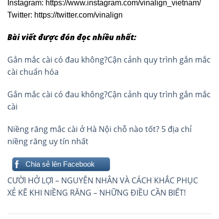
Instagram: https://www.instagram.com/vinalign_vietnam/
Twitter: https://twitter.com/vinalign
Bài viết được đón đọc nhiều nhất:
Gắn mắc cài có đau không?Cận cảnh quy trình gắn mắc
cài chuẩn hóa
Gắn mắc cài có đau không?Cận cảnh quy trình gắn mắc
cài
Niềng răng mắc cài ở Hà Nội chỗ nào tốt? 5 địa chỉ
niềng răng uy tín nhất
Chia sẻ lên Facebook
Điều
CƯỜI HỞ LỢI – NGUYÊN NHÂN VÀ CÁCH KHẮC PHỤC
hướng
XẺ KẼ KHI NIỀNG RĂNG – NHỮNG ĐIỀU CẦN BIẾT!
bài