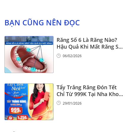
viết
BẠN CŨNG NÊN ĐỌC
Răng Số 6 Là Răng Nào?
Hậu Quả Khi Mất Răng Số
6
06/02/2026
Tẩy Trắng Răng Đón Tết
Chỉ Từ 999K Tại Nha Khoa
Vinalign
29/01/2026