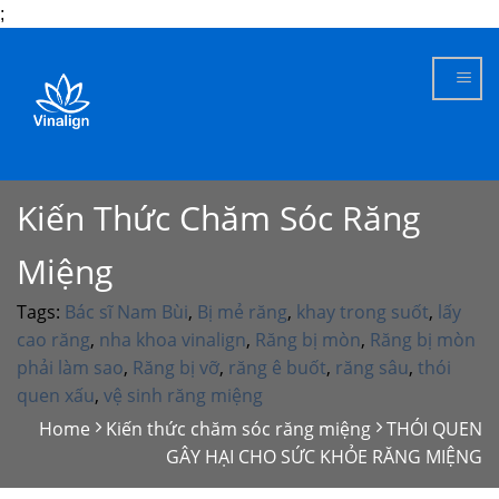
;
Skip
to
content
Kiến Thức Chăm Sóc Răng
Miệng
Tags:
Bác sĩ Nam Bùi
,
Bị mẻ răng
,
khay trong suốt
,
lấy
cao răng
,
nha khoa vinalign
,
Răng bị mòn
,
Răng bị mòn
phải làm sao
,
Răng bị vỡ
,
răng ê buốt
,
răng sâu
,
thói
quen xấu
,
vệ sinh răng miệng
Home
Kiến thức chăm sóc răng miệng
THÓI QUEN
GÂY HẠI CHO SỨC KHỎE RĂNG MIỆNG