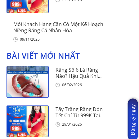
Mỗi Khách Hàng Cần Có Một Kế Hoạch
Niềng Răng Cá Nhân Hóa
09/11/2025
BÀI VIẾT MỚI NHẤT
Răng Số 6 Là Răng
Nào? Hậu Quả Khi
Mất Răng Số 6
06/02/2026
Đăng ký ngay
Tẩy Trắng Răng Đón
Tết Chỉ Từ 999K Tại
Nha Khoa Vinalign
29/01/2026