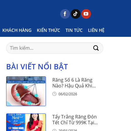
Home
Posts tagged "ưu điểm khay trong suốt"
KHÁCH HÀNG
KIẾN THỨC
TIN TỨC
LIÊN HỆ
Search
for:
BÀI VIẾT NỔI BẬT
Răng Số 6 Là Răng
Nào? Hậu Quả Khi
Mất Răng Số 6
06/02/2026
Tẩy Trắng Răng Đón
Tết Chỉ Từ 999K Tại
Nha Khoa Vinalign
29/01/2026