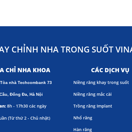
AY CHỈNH NHA TRONG SUỐT VINA
ỊA CHỈ NHA KHOA
CÁC DỊCH VỤ
Niềng răng khay trong suốt
 Tòa nhà Techcombank 73
Niềng răng mắc cài
Cầu, Đống Đa, Hà Nội
an:
8h - 17h30 các ngày
Trồng răng Implant
Nhổ răng
uần (
Từ thứ 2 - Chủ nhật)
Hàn răng