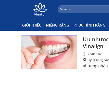
;
Search
Skip
for:
Ưu Điểm Khay Trong Suốt
to
content
GIỚI THIỆU
NIỀNG RĂNG
PHỤC HÌNH RĂNG
Ưu nhược 
Vinalign
25/05/2020
Khay trong su
phương pháp ch