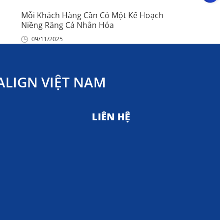
Mỗi Khách Hàng Cần Có Một Kế Hoạch
Niềng Răng Cá Nhân Hóa
09/11/2025
LIGN VIỆT NAM
LIÊN HỆ