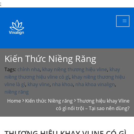
;
Skip
to
content
Kiến Thức Niềng Răng
Tags:
chỉnh nha
,
khay niềng thương hiệu vline
,
khay
niềng thương hiệu vline có gì
,
khay niềng thương hiệu
vline là gì
,
khay vline
,
nha khoa
,
nha khoa vinalign
,
niềng răng
Home
Kiến thức Niềng răng
Thương hiệu khay Vline
có gì nổi trội – Tại sao nên dùng?
THƯƠNG HIỆU KHAY VLINE CÓ GÌ