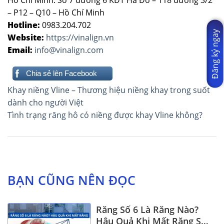
– P12 – Q10 – Hồ Chí Minh
Hotline:
0983.204.702
Đăng ký ngay
Website:
https://vinalign.vn
Email:
info@vinalign.com
Chia sẻ lên Facebook
Điều
Khay niềng Vline – Thương hiệu niềng khay trong suốt
hướng
dành cho người Việt
Tình trạng răng hô có niềng được khay Vline không?
bài
viết
BẠN CŨNG NÊN ĐỌC
Răng Số 6 Là Răng Nào?
Hậu Quả Khi Mất Răng Số