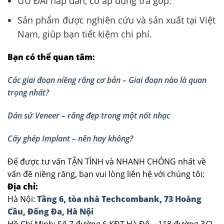
ƯU ĐÃI hấp dẫn, có áp dụng trả góp.
Sản phẩm được nghiên cứu và sản xuất tại Việt
Nam, giúp bạn tiết kiệm chi phí.
Bạn có thể quan tâm:
Các giai đoạn niềng răng cơ bản – Giai đoạn nào là quan
trọng nhất?
Dán sứ Veneer – răng đẹp trong một nốt nhạc
Cấy ghép Implant – nên hay không?
Để được tư vấn TẬN TÌNH và NHANH CHÓNG nhất về
vấn đề niềng răng, bạn vui lòng liên hệ với chúng tôi:
Địa chỉ:
Hà Nội:
Tầng 6, tòa nhà Techcombank, 73 Hoàng
Cầu, Đống Đa, Hà Nội
Hồ Chí Minh: Số 7 đường 6 KĐT Hà Đô – 118 đường 3/2