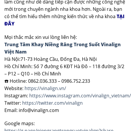
làm cũng như dễ dàng tiếp cận được những công nghệ
mới trong chuyên ngành nha khoa hơn. Ngoài ra, bạn
có thể tìm hiểu thêm những kiến thức về nha khoa
TẠI
ĐÂY
Mọi thắc mắc xin vui lòng liên hệ:
Trung Tâm Khay Niềng Răng Trong Suốt Vinalign
Việt Nam
Hà Nội:71-73 Hoàng Cầu, Đống Đa, Hà Nội
Hồ Chí Minh: Số 7 đường 6 KĐT Hà Đô – 118 đường 3/2
– P12 – Q10 – Hồ Chí Minh
☎️ Hotline: 0862.036.333 – 0986.752.233
Website:
https://vinalign.vn/
Instagram:
https://www.instagram.com/vinalign_vietnam/
Twitter:
https://twitter.com/vinalign
Email: info@vinalign.com
Google maps:
https://g.page/niengrangtrongsuotvinalign?share