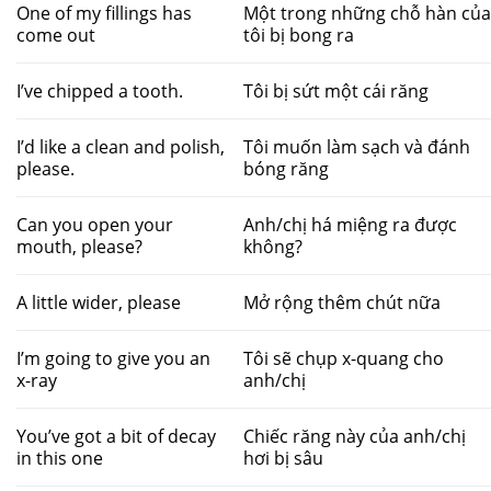
One of my fillings has
Một trong những chỗ hàn củ
come out
tôi bị bong ra
I’ve chipped a tooth.
Tôi bị sứt một cái răng
I’d like a clean and polish,
Tôi muốn làm sạch và đánh
please.
bóng răng
Can you open your
Anh/chị há miệng ra được
mouth, please?
không?
A little wider, please
Mở rộng thêm chút nữa
I’m going to give you an
Tôi sẽ chụp x-quang cho
x-ray
anh/chị
You’ve got a bit of decay
Chiếc răng này của anh/chị
in this one
hơi bị sâu