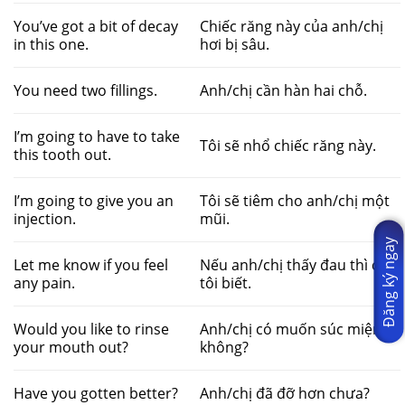
You’ve got a bit of decay
Chiếc răng này của anh/chị
in this one.
hơi bị sâu.
You need two fillings.
Anh/chị cần hàn hai chỗ.
I’m going to have to take
Tôi sẽ nhổ chiếc răng này.
this tooth out.
I’m going to give you an
Tôi sẽ tiêm cho anh/chị một
injection.
mũi.
Đăng ký ngay
Let me know if you feel
Nếu anh/chị thấy đau thì cho
any pain.
tôi biết.
Would you like to rinse
Anh/chị có muốn súc miệng
your mouth out?
không?
Have you gotten better?
Anh/chị đã đỡ hơn chưa?