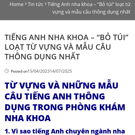
Home
Tin tức
Tiếng Anh nha khoa – “Bỏ túi” loạt từ
vựng và mẫu câu thông dụng nhất
TIẾNG ANH NHA KHOA – “BỎ TÚI”
LOẠT TỪ VỰNG VÀ MẪU CÂU
THÔNG DỤNG NHẤT
15/04/2023
14/07/2025
Posted on
TỪ VỰNG VÀ NHỮNG MẪU
CÂU TIẾNG ANH THÔNG
DỤNG TRONG PHÒNG KHÁM
NHA KHOA
1. Vì sao tiếng Anh chuyên ngành nha