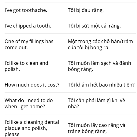
I’ve got toothache.
Tôi bị đau răng.
I’ve chipped a tooth.
Tôi bị sứt một cái răng.
One of my fillings has
Một trong các chỗ hàn/trám
come out.
của tôi bị bong ra.
I’d like to clean and
Tôi muốn làm sạch và đánh
polish.
bóng răng.
How much does it cost?
Tôi khám hết bao nhiêu tiền?
What do I need to do
Tôi cần phải làm gì khi về
when I get home?
nhà?
I’d like a cleaning dental
Tôi muốn lấy cao răng và
plaque and polish,
tráng bóng răng.
please