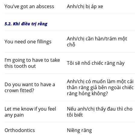
You’ve got an abscess
Anh/chị bị áp xe
5.2. Khi điều trị răng
Anh/chị cần hàn/trám một
You need one fillings
chỗ
I’m going to have to take
Tôi sẽ nhổ chiếc răng này
this tooth out
Anh/chị có muốn làm một cái
Do you want to have a
thân răng giả bên ngoài chiếc
crown fitted?
răng hỏng không?
Let me know if you feel
Nếu anh/chị thấy đau thì cho
any pain
tôi biết
Orthodontics
Niềng răng