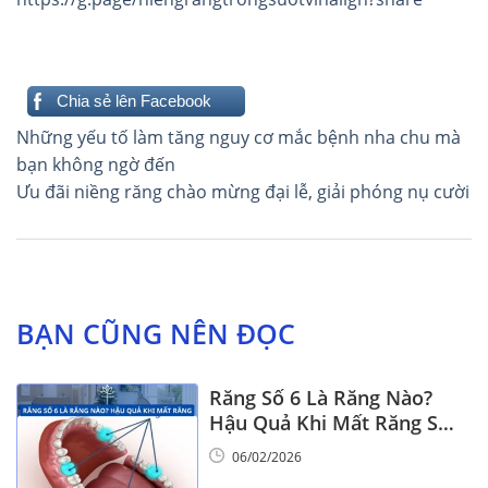
Chia sẻ lên Facebook
Điều
Những yếu tố làm tăng nguy cơ mắc bệnh nha chu mà
hướng
bạn không ngờ đến
Ưu đãi niềng răng chào mừng đại lễ, giải phóng nụ cười
bài
viết
BẠN CŨNG NÊN ĐỌC
Răng Số 6 Là Răng Nào?
Hậu Quả Khi Mất Răng Số
6
06/02/2026