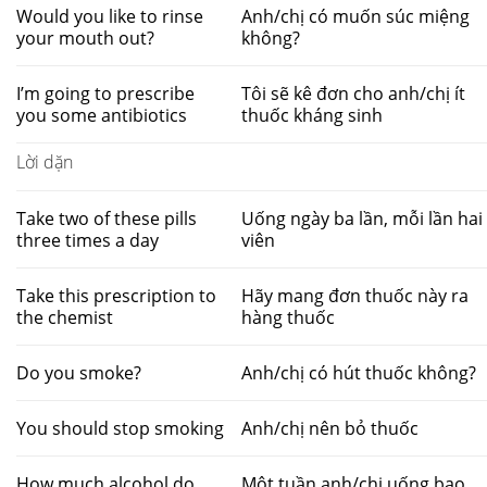
Would you like to rinse
Anh/chị có muốn súc miệng
your mouth out?
không?
I’m going to prescribe
Tôi sẽ kê đơn cho anh/chị ít
you some antibiotics
thuốc kháng sinh
Lời dặn
Take two of these pills
Uống ngày ba lần, mỗi lần hai
three times a day
viên
Take this prescription to
Hãy mang đơn thuốc này ra
the chemist
hàng thuốc
Do you smoke?
Anh/chị có hút thuốc không?
You should stop smoking
Anh/chị nên bỏ thuốc
How much alcohol do
Một tuần anh/chị uống bao