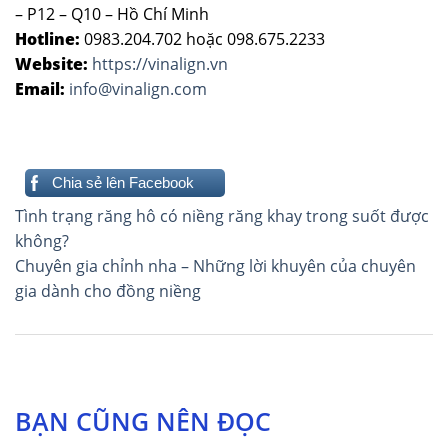
– P12 – Q10 – Hồ Chí Minh
Hotline:
0983.204.702 hoặc 098.675.2233
Website:
https://vinalign.vn
Email:
info@vinalign.com
Chia sẻ lên Facebook
Điều
Tình trạng răng hô có niềng răng khay trong suốt được
hướng
không?
Chuyên gia chỉnh nha – Những lời khuyên của chuyên
bài
gia dành cho đồng niềng
viết
BẠN CŨNG NÊN ĐỌC