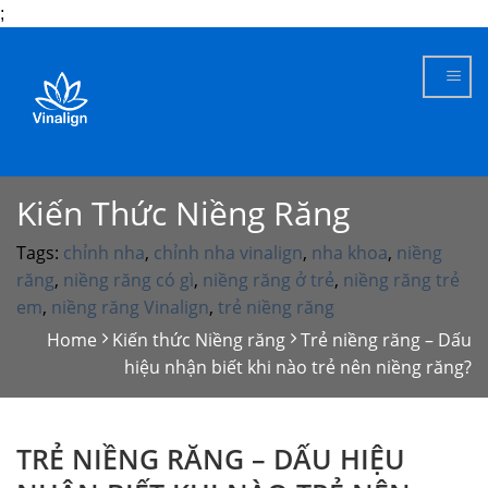
;
Skip
to
content
Kiến Thức Niềng Răng
Tags:
chỉnh nha
,
chỉnh nha vinalign
,
nha khoa
,
niềng
răng
,
niềng răng có gì
,
niềng răng ở trẻ
,
niềng răng trẻ
em
,
niềng răng Vinalign
,
trẻ niềng răng
Home
Kiến thức Niềng răng
Trẻ niềng răng – Dấu
hiệu nhận biết khi nào trẻ nên niềng răng?
TRẺ NIỀNG RĂNG – DẤU HIỆU