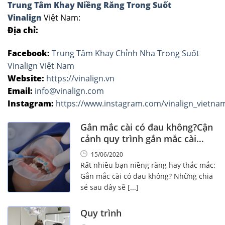
Trung Tâm Khay Niềng Răng Trong Suốt
Vinalign
Việt Nam:
Địa chỉ:
Facebook:
Trung Tâm Khay Chỉnh Nha Trong Suốt
Vinalign Việt Nam
Website:
https://vinalign.vn
Email:
info@vinalign.com
Instagram:
https://www.instagram.com/vinalign_vietna
Gắn mắc cài có đau không?Cận
cảnh quy trình gắn mắc cài
chuẩn hóa
15/06/2020
Rất nhiều bạn niềng răng hay thắc mắc:
Gắn mắc cài có đau không? Những chia
sẻ sau đây sẽ [...]
Quy trình