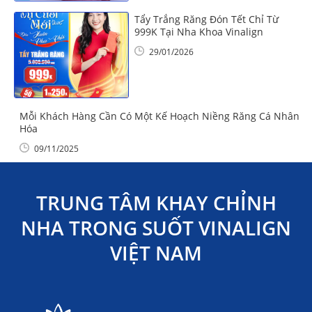
Tẩy Trắng Răng Đón Tết Chỉ Từ
999K Tại Nha Khoa Vinalign
29/01/2026
Mỗi Khách Hàng Cần Có Một Kế Hoạch Niềng Răng Cá Nhân
Hóa
09/11/2025
TRUNG TÂM KHAY CHỈNH
NHA TRONG SUỐT VINALIGN
VIỆT NAM