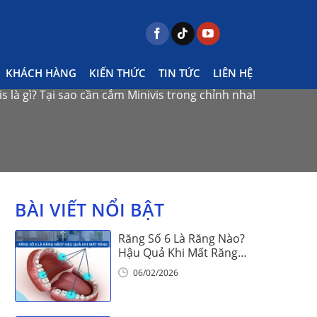
KHÁCH HÀNG
KIẾN THỨC
TIN TỨC
LIÊN HỆ
 là gì? Tại sao cần cắm Minivis trong chỉnh nha!
BÀI VIẾT NỔI BẬT
Răng Số 6 Là Răng Nào?
Hậu Quả Khi Mất Răng
Số 6
06/02/2026