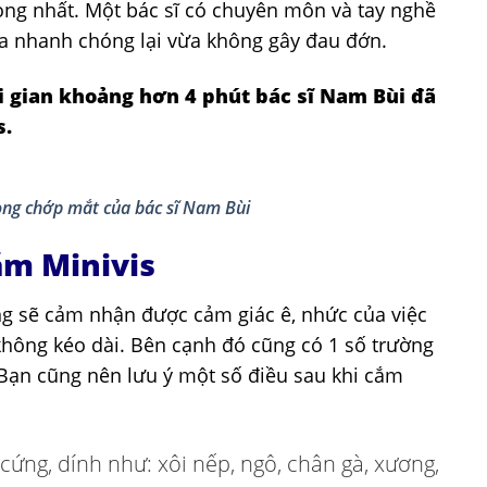
rọng nhất. Một bác sĩ có chuyên môn và tay nghề
vừa nhanh chóng lại vừa không gây đau đớn.
ời gian khoảng hơn 4 phút bác sĩ Nam Bùi đã
s.
ong chớp mắt của bác sĩ Nam Bùi
ắm Minivis
ũng sẽ cảm nhận được cảm giác ê, nhức của việc
không kéo dài. Bên cạnh đó cũng có 1 số trường
ạn cũng nên lưu ý một số điều sau khi cắm
ứng, dính như: xôi nếp, ngô, chân gà, xương,