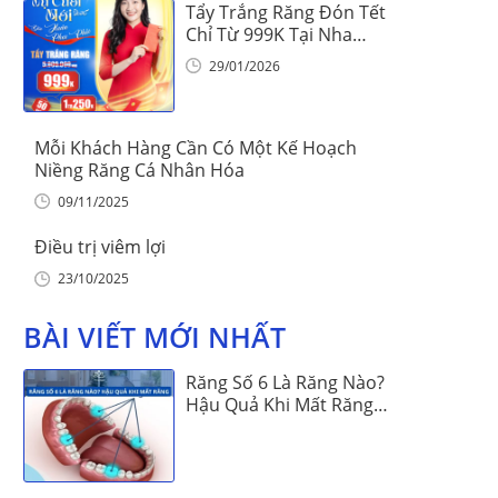
Tẩy Trắng Răng Đón Tết
Chỉ Từ 999K Tại Nha
Khoa Vinalign
29/01/2026
Mỗi Khách Hàng Cần Có Một Kế Hoạch
Niềng Răng Cá Nhân Hóa
09/11/2025
Điều trị viêm lợi
23/10/2025
BÀI VIẾT MỚI NHẤT
Răng Số 6 Là Răng Nào?
Hậu Quả Khi Mất Răng
Số 6