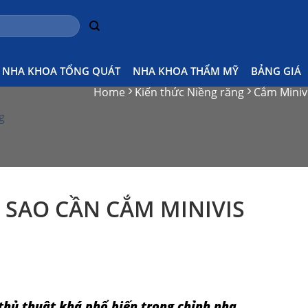
NHA KHOA TỔNG QUÁT
NHA KHOA THẨM MỸ
BẢNG GIÁ
Home
Kiến thức Niềng răng
Cắm Minivis
g
I SAO CẦN CẮM MINIVIS
thủ thuật khá phổ biến trong chỉnh nha.