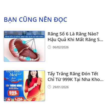
BẠN CŨNG NÊN ĐỌC
Răng Số 6 Là Răng Nào?
Hậu Quả Khi Mất Răng Số
6
06/02/2026
Tẩy Trắng Răng Đón Tết
Chỉ Từ 999K Tại Nha Khoa
Vinalign
29/01/2026