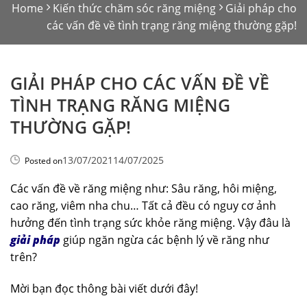
Home
Kiến thức chăm sóc răng miệng
Giải pháp cho
các vấn đề về tình trạng răng miệng thường gặp!
GIẢI PHÁP CHO CÁC VẤN ĐỀ VỀ
TÌNH TRẠNG RĂNG MIỆNG
THƯỜNG GẶP!
13/07/2021
14/07/2025
Posted on
Các vấn đề về răng miệng như: Sâu răng, hôi miệng,
cao răng, viêm nha chu… Tất cả đều có nguy cơ ảnh
hưởng đến tình trạng sức khỏe răng miệng. Vậy đâu là
giải pháp
giúp ngăn ngừa các bệnh lý về răng như
trên?
Mời bạn đọc thông bài viết dưới đây!