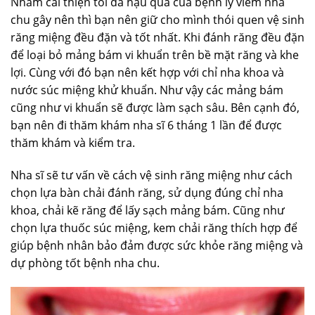
Nhằm cải thiện tối đa hậu quả của bệnh lý viêm nha
chu gây nên thì bạn nên giữ cho mình thói quen vệ sinh
răng miệng đều đặn và tốt nhất. Khi đánh răng đều đặn
để loại bỏ mảng bám vi khuẩn trên bề mặt răng và khe
lợi. Cùng với đó bạn nên kết hợp với chỉ nha khoa và
nước súc miệng khử khuẩn. Như vậy các mảng bám
cũng như vi khuẩn sẽ được làm sạch sâu. Bên cạnh đó,
bạn nên đi thăm khám nha sĩ 6 tháng 1 lần để được
thăm khám và kiểm tra.
Nha sĩ sẽ tư vấn về cách vệ sinh răng miệng như cách
chọn lựa bàn chải đánh răng, sử dụng đúng chỉ nha
khoa, chải kẽ răng để lấy sạch mảng bám. Cũng như
chọn lựa thuốc súc miệng, kem chải răng thích hợp để
giúp bệnh nhân bảo đảm được sức khỏe răng miệng và
dự phòng tốt bệnh nha chu.