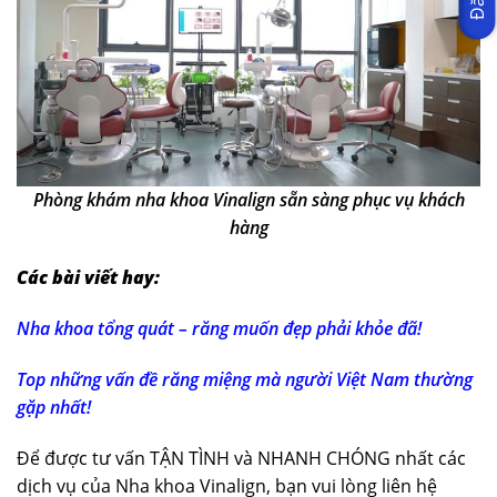
Phòng khám nha khoa Vinalign sẵn sàng phục vụ khách
hàng
Các bài viết hay:
Nha khoa tổng quát – răng muốn đẹp phải khỏe đã!
Top những vấn đề răng miệng mà người Việt Nam thường
gặp nhất!
Để được tư vấn TẬN TÌNH và NHANH CHÓNG nhất các
dịch vụ của Nha khoa Vinalign, bạn vui lòng liên hệ