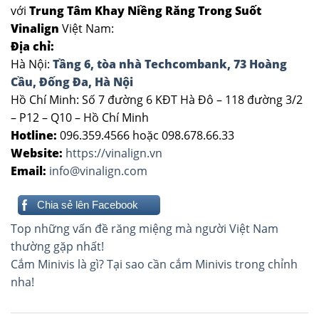
với
Trung Tâm Khay Niềng Răng Trong Suốt
Vinalign
Việt Nam:
Địa chỉ:
Hà Nội:
Tầng 6, tòa nhà Techcombank, 73 Hoàng
Cầu, Đống Đa, Hà Nội
Hồ Chí Minh: Số 7 đường 6 KĐT Hà Đô – 118 đường 3/2
– P12 – Q10 – Hồ Chí Minh
Hotline:
096.359.4566 hoặc 098.678.66.33
Website:
https://vinalign.vn
Email:
info@vinalign.com
Chia sẻ lên Facebook
Điều
Top những vấn đề răng miệng mà người Việt Nam
hướng
thường gặp nhất!
Cắm Minivis là gì? Tại sao cần cắm Minivis trong chỉnh
bài
nha!
viết