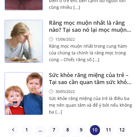
biến ở trẻ em, bên cạnh đó người lớn
cũng nhiều [...]
Răng mọc muộn nhất là răng
nào? Tại sao nó lại mọc muộn
nhất!
15/06/2022
Răng mọc muộn nhất trong cung hàm
của chúng ta chính là răng mọc trong
cùng – Chiếc răng số [...]
Sức khỏe răng miệng của trẻ –
Tại sao cần quan tâm sức khỏe
răng miệng
30/05/2022
Sức khỏe răng miệng của trẻ là điều ba
mẹ nên quan tâm và để ý bởi nếu không
ba [...]
1
…
7
8
9
10
11
12