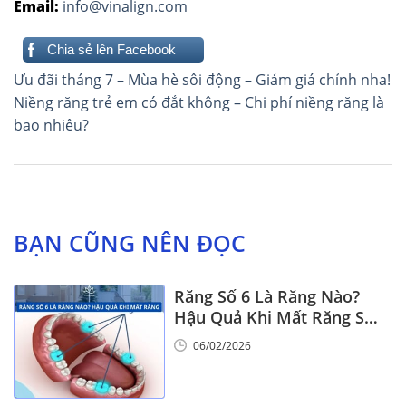
Email:
info@vinalign.com
Chia sẻ lên Facebook
Điều
Ưu đãi tháng 7 – Mùa hè sôi động – Giảm giá chỉnh nha!
hướng
Niềng răng trẻ em có đắt không – Chi phí niềng răng là
bao nhiêu?
bài
viết
BẠN CŨNG NÊN ĐỌC
Răng Số 6 Là Răng Nào?
Hậu Quả Khi Mất Răng Số
6
06/02/2026