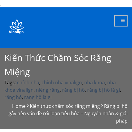
;
Skip
to
content
Kiến Thức Chăm Sóc Răng
Miệng
Tags:
chỉnh nha
,
chỉnh nha vinalign
,
nha khoa
,
nha
khoa vinalign
,
niềng răng
,
răng bị hô
,
răng bị hô là gì
,
răng hô
,
răng hô là gi
Home
Kiến thức chăm sóc răng miệng
Răng bị hô
gây nên vấn đề rối loạn tiêu hóa – Nguyên nhân & giải
pháp