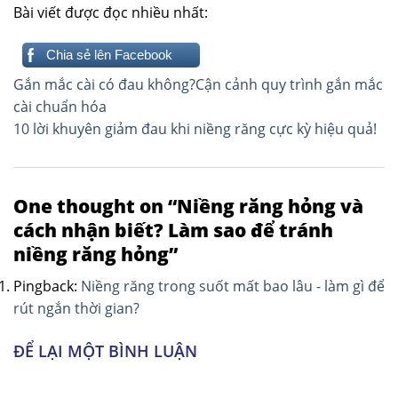
Bài viết được đọc nhiều nhất:
Chia sẻ lên Facebook
Điều
Gắn mắc cài có đau không?Cận cảnh quy trình gắn mắc
hướng
cài chuẩn hóa
10 lời khuyên giảm đau khi niềng răng cực kỳ hiệu quả!
bài
viết
One thought on “
Niềng răng hỏng và
cách nhận biết? Làm sao để tránh
niềng răng hỏng
”
Pingback:
Niềng răng trong suốt mất bao lâu - làm gì để
rút ngắn thời gian?
ĐỂ LẠI MỘT BÌNH LUẬN