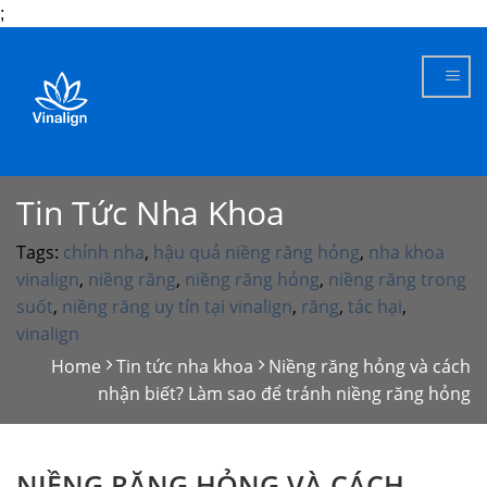
;
Skip
to
content
Tin Tức Nha Khoa
Tags:
chỉnh nha
,
hậu quả niềng răng hỏng
,
nha khoa
vinalign
,
niềng răng
,
niềng răng hỏng
,
niềng răng trong
suốt
,
niềng răng uy tín tại vinalign
,
răng
,
tác hại
,
vinalign
Home
Tin tức nha khoa
Niềng răng hỏng và cách
nhận biết? Làm sao để tránh niềng răng hỏng
NIỀNG RĂNG HỎNG VÀ CÁCH