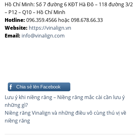
Hồ Chí Minh: Số 7 đường 6 KĐT Hà Đô – 118 đường 3/2
– P12 – Q10 – Hồ Chí Minh
Hotline:
096.359.4566 hoặc 098.678.66.33
Website:
https://vinalign.vn
Email:
info@vinalign.com
Chia sẻ lên Facebook
Điều
Lưu ý khi niềng răng – Niềng răng mắc cài cần lưu ý
hướng
những gì?
Niềng răng Vinalign và những điều vô cùng thú vị về
bài
niềng răng
viết