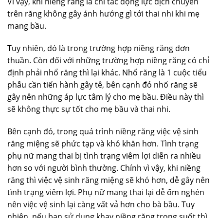
Vì vậy, khi niềng răng là chỉ tác động lực dịch chuyển
trên răng không gây ảnh hưởng gì tới thai nhi khi mẹ
mang bầu.
Tuy nhiên, đó là trong trường hợp niềng răng đơn
thuần. Còn đối với những trường hợp niềng răng có chỉ
định phải nhổ răng thì lại khác. Nhổ răng là 1 cuộc tiểu
phẫu cần tiến hành gây tê, bên cạnh đó nhổ răng sẽ
gây nên những áp lực tâm lý cho mẹ bầu. Điều này thì
sẽ không thực sự tốt cho mẹ bầu và thai nhi.
Bên cạnh đó, trong quá trình niềng răng việc vệ sinh
răng miệng sẽ phức tạp và khó khăn hơn. Tình trạng
phụ nữ mang thai bị tình trạng viêm lợi diễn ra nhiều
hơn so với người bình thường. Chính vì vậy, khi niềng
răng thì việc vệ sinh răng miệng sẽ khó hơn, dễ gây nên
tình trạng viêm lợi. Phụ nữ mang thai lại dễ ốm nghén
nên việc vệ sinh lại càng vất vả hơn cho bà bầu. Tuy
nhiên, nếu bạn sử dụng khay niềng răng trong suốt thì