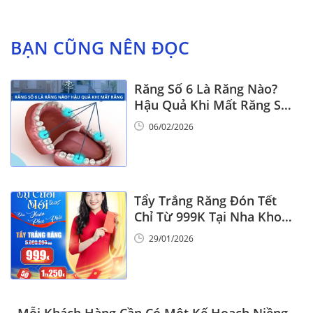
BẠN CŨNG NÊN ĐỌC
Răng Số 6 Là Răng Nào?
Hậu Quả Khi Mất Răng Số
6
06/02/2026
Tẩy Trắng Răng Đón Tết
Chỉ Từ 999K Tại Nha Khoa
Vinalign
29/01/2026
Mỗi Khách Hàng Cần Có Một Kế Hoạch Niềng