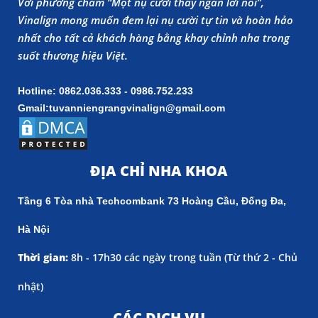
Với phương châm “Một nụ cười thay ngàn lời nói”,
Vinalign mong muốn đem lại nụ cười tự tin và hoàn hảo
nhất cho tất cả khách hàng bằng khay chỉnh nha trong
suốt thương hiệu Việt.
Hotline: 0862.036.333 - 0986.752.233
Gmail:tuvanniengrangvinalign@gmail.com
ĐỊA CHỈ NHA KHOA
Tầng 6 Tòa nhà Techcombank 73 Hoàng Cầu, Đống Đa,
Hà Nội
Thời gian:
8h - 17h30 các ngày trong tuần (
Từ thứ 2 - Chủ
nhật)
CÁC DỊCH VỤ