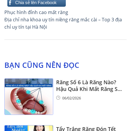
Chia sẻ lên Facebook
Điều
Phục hình đỉnh cao mất răng
hướng
Địa chỉ nha khoa uy tín niềng răng mắc cài – Top 3 địa
chỉ uy tín tại Hà Nội
bài
viết
BẠN CŨNG NÊN ĐỌC
Răng Số 6 Là Răng Nào?
Hậu Quả Khi Mất Răng Số
6
06/02/2026
Tẩy Trắng Răng Đón Tết