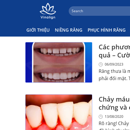
;
Search
Skip
for:
Cách Khắc Phục
to
content
GIỚI THIỆU
NIỀNG RĂNG
PHỤC HÌNH RĂNG
Các phươn
quả – Cườ
06/09/2023
Răng thưa là 
phải đối mặt. T
Chảy máu 
chứng và c
13/08/2020
Rõ ràng! Chảy