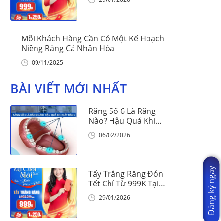
Mỗi Khách Hàng Cần Có Một Kế Hoạch
Niềng Răng Cá Nhân Hóa
09/11/2025
BÀI VIẾT MỚI NHẤT
Răng Số 6 Là Răng
Nào? Hậu Quả Khi
Mất Răng Số 6
06/02/2026
Đăng ký ngay
Tẩy Trắng Răng Đón
Tết Chỉ Từ 999K Tại
Nha Khoa Vinalign
29/01/2026