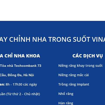
AY CHỈNH NHA TRONG SUỐT VINA
ỊA CHỈ NHA KHOA
CÁC DỊCH VỤ
Niềng răng khay trong suốt
 Tòa nhà Techcombank 73
Niềng răng mắc cài
Cầu, Đống Đa, Hà Nội
an:
8h - 17h30 các ngày
Trồng răng Implant
Nhổ răng
uần (
Từ thứ 2 - Chủ nhật)
Hàn răng