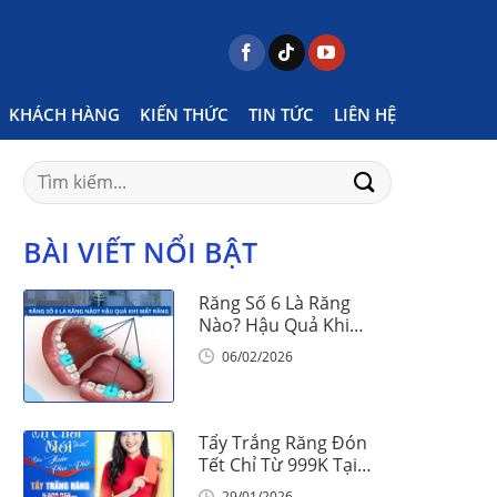
Home
Posts tagged "cách khắc phục"
KHÁCH HÀNG
KIẾN THỨC
TIN TỨC
LIÊN HỆ
Search
for:
BÀI VIẾT NỔI BẬT
Răng Số 6 Là Răng
Nào? Hậu Quả Khi
Mất Răng Số 6
06/02/2026
Tẩy Trắng Răng Đón
Tết Chỉ Từ 999K Tại
Nha Khoa Vinalign
29/01/2026