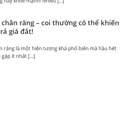
 hay khỏe mạnh! Nhiều [...]
chân răng – coi thường có thể khiến
rả giá đắt!
 răng là một hiện tượng khá phổ biến mà hầu hết
ặp ít nhất [...]