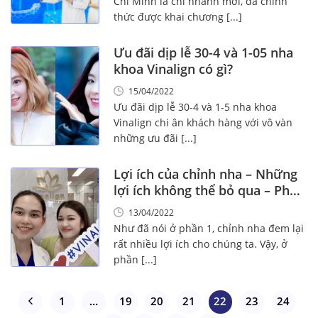
Chí Minh là chi nhánh mới, đã chính
thức được khai chương [...]
Ưu đãi dịp lễ 30-4 và 1-05 nha
khoa Vinalign có gì?
15/04/2022
Ưu đãi dịp lễ 30-4 và 1-5 nha khoa
Vinalign chi ân khách hàng với vô vàn
những ưu đãi [...]
Lợi ích của chỉnh nha – Những
lợi ích không thể bỏ qua – Phần
2
13/04/2022
Như đã nói ở phần 1, chỉnh nha đem lại
rất nhiều lợi ích cho chúng ta. Vậy, ở
phần [...]
1
…
19
20
21
22
23
24