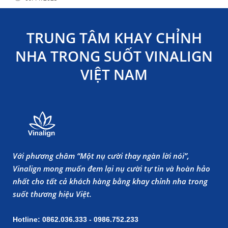
TRUNG TÂM KHAY CHỈNH
NHA TRONG SUỐT VINALIGN
VIỆT NAM
Với phương châm “Một nụ cười thay ngàn lời nói”,
Vinalign mong muốn đem lại nụ cười tự tin và hoàn hảo
nhất cho tất cả khách hàng bằng khay chỉnh nha trong
suốt thương hiệu Việt.
Hotline: 0862.036.333 - 0986.752.233