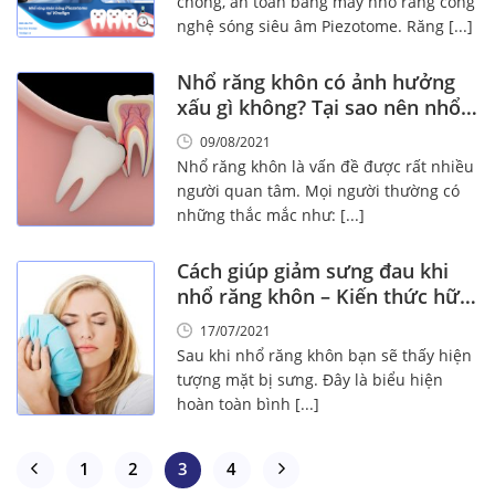
chóng, an toàn bằng máy nhổ răng công
nghệ sóng siêu âm Piezotome. Răng [...]
Nhổ răng khôn có ảnh hưởng
xấu gì không? Tại sao nên nhổ
răng khôn?
09/08/2021
Nhổ răng khôn là vấn đề được rất nhiều
người quan tâm. Mọi người thường có
những thắc mắc như: [...]
Cách giúp giảm sưng đau khi
nhổ răng khôn – Kiến thức hữu
ích!
17/07/2021
Sau khi nhổ răng khôn bạn sẽ thấy hiện
tượng mặt bị sưng. Đây là biểu hiện
hoàn toàn bình [...]
1
2
3
4