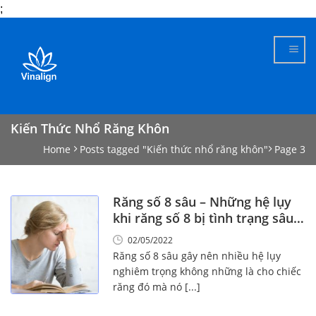
;
Skip
to
content
Kiến Thức Nhổ Răng Khôn
Home
Posts tagged "Kiến thức nhổ răng khôn"
Page 3
Răng số 8 sâu – Những hệ lụy
khi răng số 8 bị tình trạng sâu
răng
02/05/2022
Răng số 8 sâu gây nên nhiều hệ lụy
nghiêm trọng không những là cho chiếc
răng đó mà nó [...]