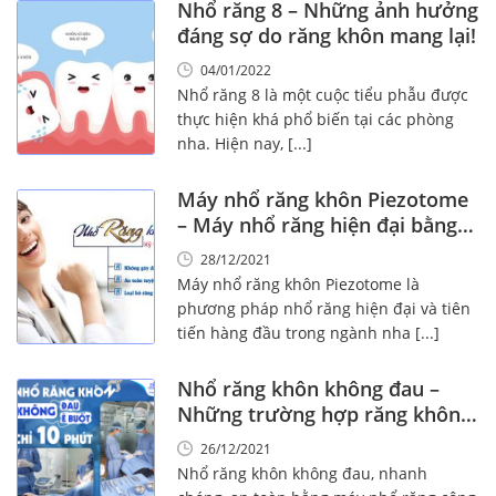
Nhổ răng 8 – Những ảnh hưởng
đáng sợ do răng khôn mang lại!
04/01/2022
Nhổ răng 8 là một cuộc tiểu phẫu được
thực hiện khá phổ biến tại các phòng
nha. Hiện nay, [...]
Máy nhổ răng khôn Piezotome
– Máy nhổ răng hiện đại bằng
sóng siêu âm
28/12/2021
Máy nhổ răng khôn Piezotome là
phương pháp nhổ răng hiện đại và tiên
tiến hàng đầu trong ngành nha [...]
Nhổ răng khôn không đau –
Những trường hợp răng khôn
nên nhổ sớm!
26/12/2021
Nhổ răng khôn không đau, nhanh