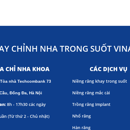
AY CHỈNH NHA TRONG SUỐT VINA
ỊA CHỈ NHA KHOA
CÁC DỊCH VỤ
Niềng răng khay trong suốt
 Tòa nhà Techcombank 73
Niềng răng mắc cài
Cầu, Đống Đa, Hà Nội
an:
8h - 17h30 các ngày
Trồng răng Implant
Nhổ răng
uần (
Từ thứ 2 - Chủ nhật)
Hàn răng