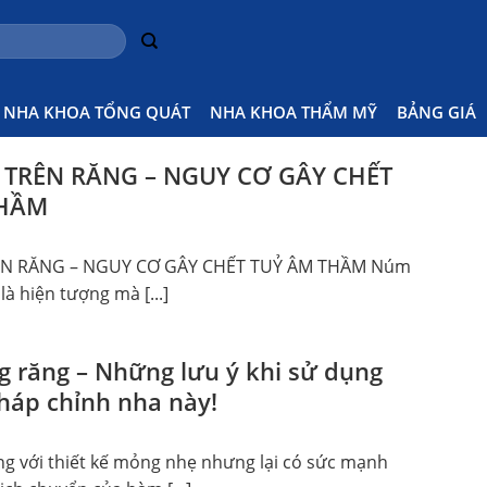
NHA KHOA TỔNG QUÁT
NHA KHOA THẨM MỸ
BẢNG GIÁ
TRÊN RĂNG – NGUY CƠ GÂY CHẾT
THẦM
N RĂNG – NGUY CƠ GÂY CHẾT TUỶ ÂM THẦM Núm
là hiện tượng mà [...]
g răng – Những lưu ý khi sử dụng
áp chỉnh nha này!
ng với thiết kế mỏng nhẹ nhưng lại có sức mạnh