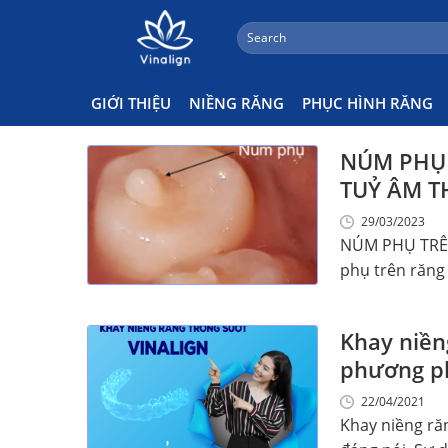
;
Search
Skip
for:
Nên Niềng Răng Ở Đâu
to
content
GIỚI THIỆU
NIỀNG RĂNG
PHỤC HÌNH RĂNG
NÚM PHỤ 
TUỶ ÂM 
29/03/2023
NÚM PHỤ TRÊ
phụ trên răng 
Khay niền
phương ph
22/04/2021
Khay niềng ră