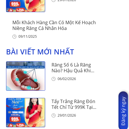
Mỗi Khách Hàng Cần Có Một Kế Hoạch
Niềng Răng Cá Nhân Hóa
09/11/2025
BÀI VIẾT MỚI NHẤT
Răng Số 6 Là Răng
Nào? Hậu Quả Khi
Mất Răng Số 6
06/02/2026
Đăng ký ngay
Tẩy Trắng Răng Đón
Tết Chỉ Từ 999K Tại
Nha Khoa Vinalign
29/01/2026