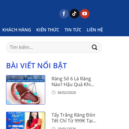
Home
Posts tagged "Nên niềng răng ở đâu"
KHÁCH HÀNG
KIẾN THỨC
TIN TỨC
LIÊN HỆ
Search
for:
BÀI VIẾT NỔI BẬT
Răng Số 6 Là Răng
Nào? Hậu Quả Khi
Mất Răng Số 6
06/02/2026
Tẩy Trắng Răng Đón
Tết Chỉ Từ 999K Tại
Nha Khoa Vinalign
29/01/2026