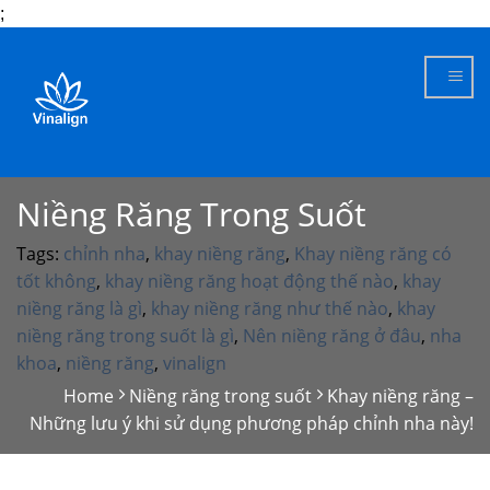
;
Skip
to
content
Niềng Răng Trong Suốt
Tags:
chỉnh nha
,
khay niềng răng
,
Khay niềng răng có
tốt không
,
khay niềng răng hoạt động thế nào
,
khay
niềng răng là gì
,
khay niềng răng như thế nào
,
khay
niềng răng trong suốt là gì
,
Nên niềng răng ở đâu
,
nha
khoa
,
niềng răng
,
vinalign
Home
Niềng răng trong suốt
Khay niềng răng –
Những lưu ý khi sử dụng phương pháp chỉnh nha này!