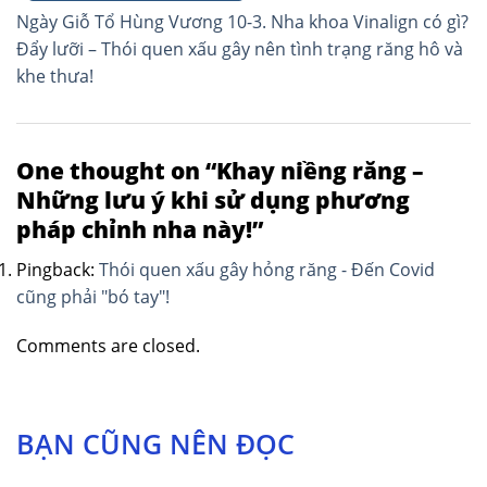
Điều
Ngày Giỗ Tổ Hùng Vương 10-3. Nha khoa Vinalign có gì?
hướng
Đẩy lưỡi – Thói quen xấu gây nên tình trạng răng hô và
khe thưa!
bài
viết
One thought on “
Khay niềng răng –
Những lưu ý khi sử dụng phương
pháp chỉnh nha này!
”
Pingback:
Thói quen xấu gây hỏng răng - Đến Covid
cũng phải "bó tay"!
Comments are closed.
BẠN CŨNG NÊN ĐỌC