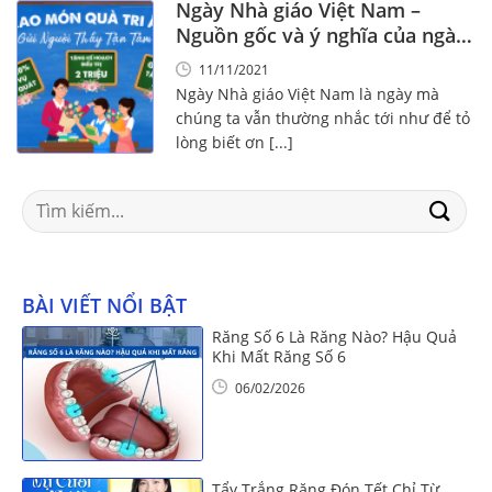
Ngày Nhà giáo Việt Nam –
Nguồn gốc và ý nghĩa của ngày
20-11
11/11/2021
Ngày Nhà giáo Việt Nam là ngày mà
chúng ta vẫn thường nhắc tới như để tỏ
lòng biết ơn [...]
Search
for:
BÀI VIẾT NỔI BẬT
Răng Số 6 Là Răng Nào? Hậu Quả
Khi Mất Răng Số 6
06/02/2026
Tẩy Trắng Răng Đón Tết Chỉ Từ