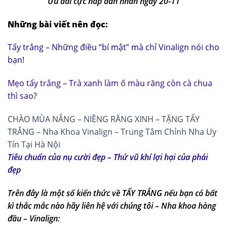
Ưu đãi cực hấp dẫn nhân ngày 20-11
Những bài viết nên đọc:
Tẩy trắng – Những điều “bí mật” mà chỉ Vinalign nói cho
bạn!
Mẹo tẩy trắng – Trà xanh làm ố màu răng còn cà chua
thì sao?
CHÀO MÙA NẮNG – NIỀNG RĂNG XINH – TẶNG TẨY
TRẮNG – Nha Khoa Vinalign – Trung Tâm Chỉnh Nha Uy
Tín Tại Hà Nội
Tiêu chuẩn của nụ cười đẹp – Thứ vũ khí lợi hại của phái
đẹp
Trên đây là một số kiến thức về TẨY TRẮNG nếu bạn có bất
kì thắc mắc nào hãy liên hệ với chúng tôi – Nha khoa hàng
đầu – Vinalign: