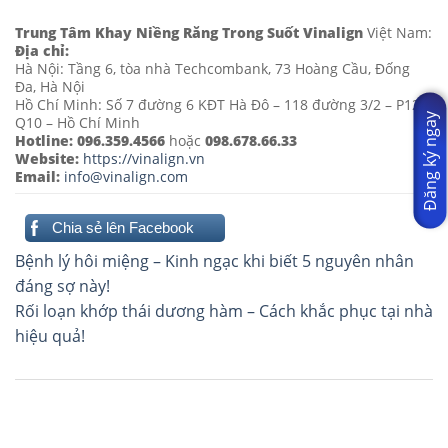
Trung Tâm Khay Niềng Răng Trong Suốt Vinalign
Việt Nam:
Địa chỉ:
Hà Nội: Tầng 6, tòa nhà Techcombank, 73 Hoàng Cầu, Đống
Đa, Hà Nội
Hồ Chí Minh: Số 7 đường 6 KĐT Hà Đô – 118 đường 3/2 – P12 –
Đăng ký ngay
Q10 – Hồ Chí Minh
Hotline:
096.359.4566
hoặc
098.678.66.33
Website:
https://vinalign.vn
Email:
info@vinalign.com
Chia sẻ lên Facebook
Điều
Bệnh lý hôi miệng – Kinh ngạc khi biết 5 nguyên nhân
hướng
đáng sợ này!
Rối loạn khớp thái dương hàm – Cách khắc phục tại nhà
bài
hiệu quả!
viết