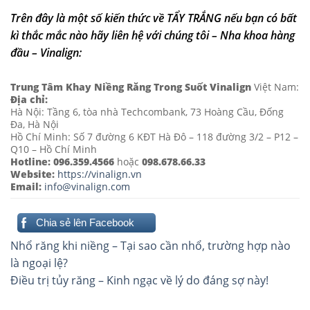
Trên đây là một số kiến thức về TẨY TRẮNG nếu bạn có bất
kì thắc mắc nào hãy liên hệ với chúng tôi – Nha khoa hàng
đầu – Vinalign:
Trung Tâm Khay Niềng Răng Trong Suốt Vinalign
Việt Nam:
Địa chỉ:
Hà Nội: Tầng 6, tòa nhà Techcombank, 73 Hoàng Cầu, Đống
Đa, Hà Nội
Hồ Chí Minh: Số 7 đường 6 KĐT Hà Đô – 118 đường 3/2 – P12 –
Q10 – Hồ Chí Minh
Hotline:
096.359.4566
hoặc
098.678.66.33
Website:
https://vinalign.vn
Email:
info@vinalign.com
Chia sẻ lên Facebook
Điều
Nhổ răng khi niềng – Tại sao cần nhổ, trường hợp nào
hướng
là ngoại lệ?
Điều trị tủy răng – Kinh ngạc về lý do đáng sợ này!
bài
viết