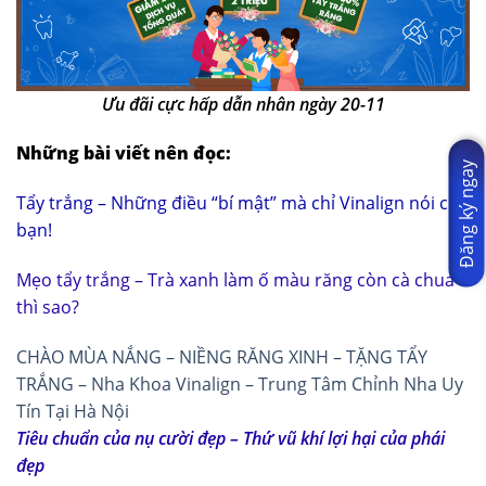
Ưu đãi cực hấp dẫn nhân ngày 20-11
Những bài viết nên đọc:
Đăng ký ngay
Tẩy trắng – Những điều “bí mật” mà chỉ Vinalign nói cho
bạn!
Mẹo tẩy trắng – Trà xanh làm ố màu răng còn cà chua
thì sao?
CHÀO MÙA NẮNG – NIỀNG RĂNG XINH – TẶNG TẨY
TRẮNG – Nha Khoa Vinalign – Trung Tâm Chỉnh Nha Uy
Tín Tại Hà Nội
Tiêu chuẩn của nụ cười đẹp – Thứ vũ khí lợi hại của phái
đẹp