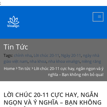
;
Skip
to
content
Tin Tức
Tags:
chỉnh nha
,
Lời chúc 20-11
,
Ngày 20-11
,
ngày nhà
giáo việt nam
,
nha khoa
,
nha khoa vinalign
,
niềng răng
Home
Tin tức
Lời chúc 20-11 cực hay, ngắn ngọn và ý
nghĩa – Bạn không nên bỏ qua!
LỜI CHÚC 20-11 CỰC HAY, NGẮN
NGỌN VÀ Ý NGHĨA – BẠN KHÔNG