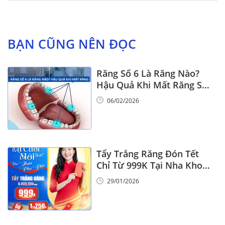
BẠN CŨNG NÊN ĐỌC
Răng Số 6 Là Răng Nào?
Hậu Quả Khi Mất Răng Số
6
06/02/2026
Tẩy Trắng Răng Đón Tết
Chỉ Từ 999K Tại Nha Khoa
Vinalign
29/01/2026