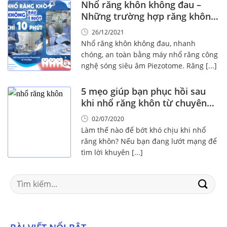
Nhổ răng khôn không đau –
Những trường hợp răng khôn
nên nhổ sớm!
26/12/2021
Nhổ răng khôn không đau, nhanh
chóng, an toàn bằng máy nhổ răng công
nghệ sóng siêu âm Piezotome. Răng [...]
5 mẹo giúp bạn phục hồi sau
khi nhổ răng khôn từ chuyên
gia
02/07/2020
Làm thế nào để bớt khó chịu khi nhổ
răng khôn? Nếu bạn đang lướt mạng để
tìm lời khuyên [...]
Search
for: