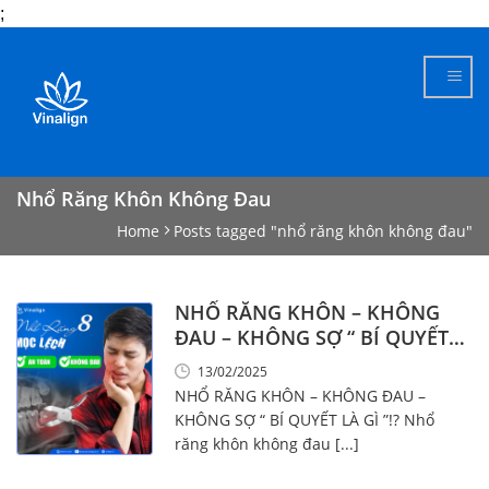
;
Skip
to
content
Nhổ Răng Khôn Không Đau
Home
Posts tagged "nhổ răng khôn không đau"
NHỔ RĂNG KHÔN – KHÔNG
ĐAU – KHÔNG SỢ “ BÍ QUYẾT
LÀ GÌ ”!??
13/02/2025
NHỔ RĂNG KHÔN – KHÔNG ĐAU –
KHÔNG SỢ “ BÍ QUYẾT LÀ GÌ ”!? Nhổ
răng khôn không đau [...]