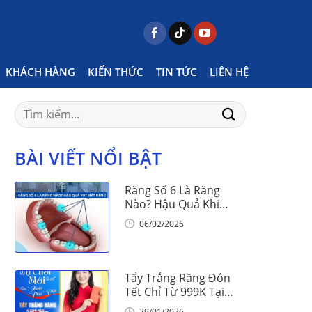
Home
Posts tagged "niềng răng không mắc cài"
KHÁCH HÀNG
KIẾN THỨC
TIN TỨC
LIÊN HỆ
Search
for:
BÀI VIẾT NỔI BẬT
Răng Số 6 Là Răng
Nào? Hậu Quả Khi
Mất Răng Số 6
06/02/2026
Tẩy Trắng Răng Đón
Tết Chỉ Từ 999K Tại
Nha Khoa Vinalign
29/01/2026