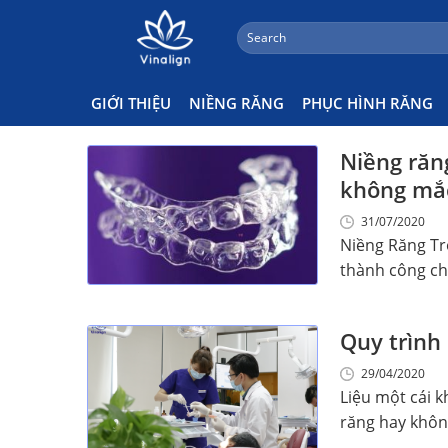
;
Search
Skip
for:
Niềng Răng Không Mắc Cài
to
content
GIỚI THIỆU
NIỀNG RĂNG
PHỤC HÌNH RĂNG
Niềng răng
không mắc
31/07/2020
Niềng Răng Tr
thành công cho
Quy trình
29/04/2020
Liệu một cái 
răng hay không