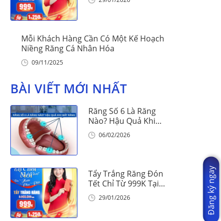
Mỗi Khách Hàng Cần Có Một Kế Hoạch
Niềng Răng Cá Nhân Hóa
09/11/2025
BÀI VIẾT MỚI NHẤT
Răng Số 6 Là Răng
Nào? Hậu Quả Khi
Mất Răng Số 6
06/02/2026
Đăng ký ngay
Tẩy Trắng Răng Đón
Tết Chỉ Từ 999K Tại
Nha Khoa Vinalign
29/01/2026