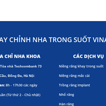
AY CHỈNH NHA TRONG SUỐT VINA
ỊA CHỈ NHA KHOA
CÁC DỊCH VỤ
Niềng răng khay trong suốt
 Tòa nhà Techcombank 73
Niềng răng mắc cài
Cầu, Đống Đa, Hà Nội
an:
8h - 17h30 các ngày
Trồng răng Implant
Nhổ răng
uần (
Từ thứ 2 - Chủ nhật)
Hàn răng