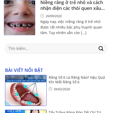
Niềng răng ở trẻ nhỏ và cách
nhận diện các thói quen xấu
gây hỏng răng
26/09/2020
Ngày nay, việc niềng răng ở trẻ nhỏ
được rất nhiều bậc phụ huynh quan
tâm. Tuy nhiên vẫn còn [...]
Search
for:
BÀI VIẾT NỔI BẬT
Răng Số 6 Là Răng Nào? Hậu Quả
Khi Mất Răng Số 6
06/02/2026
Tẩy Trắng Răng Đón Tết Chỉ Từ