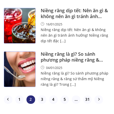
Niềng răng dịp tết: Nên ăn gì &
không nên ăn gì tránh ảnh
hưởng!
16/01/2025
Niềng răng dịp tết: Nên ăn gì & không
nên ăn gì tránh ảnh hưởng! Niềng răng
dịp tết đặc [...]
Niềng răng là gì? So sánh
phương pháp niềng răng &
răng sứ thẩm mỹ
04/01/2025
Niềng răng là gì? So sánh phương pháp
niềng răng & răng sứ thẩm mỹ Niềng
răng là gì? Trong [...]
1
2
3
4
5
…
31