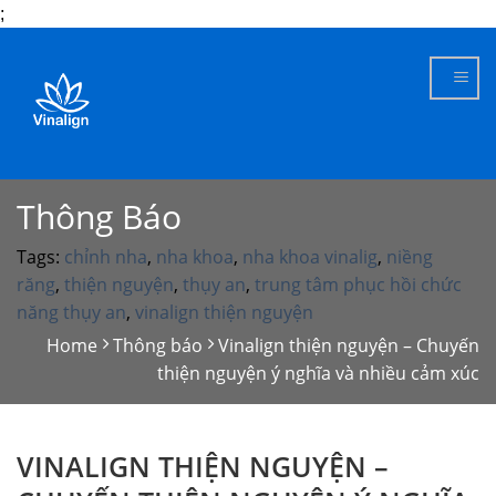
;
Skip
to
content
Thông Báo
Tags:
chỉnh nha
,
nha khoa
,
nha khoa vinalig
,
niềng
răng
,
thiện nguyện
,
thụy an
,
trung tâm phục hồi chức
năng thụy an
,
vinalign thiện nguyện
Home
Thông báo
Vinalign thiện nguyện – Chuyến
thiện nguyện ý nghĩa và nhiều cảm xúc
VINALIGN THIỆN NGUYỆN –