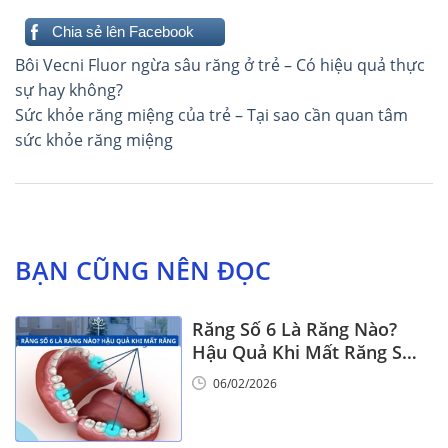
Chia sẻ lên Facebook
Điều
Bôi Vecni Fluor ngừa sâu răng ở trẻ – Có hiệu quả thực
hướng
sự hay không?
Sức khỏe răng miệng của trẻ – Tại sao cần quan tâm
bài
sức khỏe răng miệng
viết
BẠN CŨNG NÊN ĐỌC
Răng Số 6 Là Răng Nào?
Hậu Quả Khi Mất Răng Số
6
06/02/2026