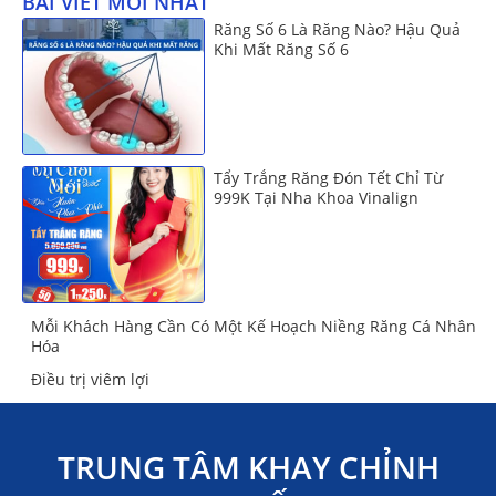
BÀI VIẾT MỚI NHẤT
Răng Số 6 Là Răng Nào? Hậu Quả
Khi Mất Răng Số 6
Tẩy Trắng Răng Đón Tết Chỉ Từ
999K Tại Nha Khoa Vinalign
Mỗi Khách Hàng Cần Có Một Kế Hoạch Niềng Răng Cá Nhân
Hóa
Điều trị viêm lợi
TRUNG TÂM KHAY CHỈNH