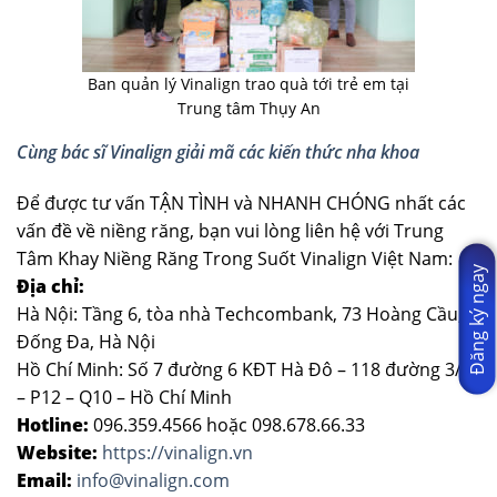
Ban quản lý Vinalign trao quà tới trẻ em tại
Trung tâm Thụy An
Cùng bác sĩ Vinalign giải mã các kiến thức nha khoa
Để được tư vấn TẬN TÌNH và NHANH CHÓNG nhất các
vấn đề về niềng răng, bạn vui lòng liên hệ với Trung
Tâm Khay Niềng Răng Trong Suốt Vinalign Việt Nam:
Đăng ký ngay
Địa chỉ:
Hà Nội: Tầng 6, tòa nhà Techcombank, 73 Hoàng Cầu,
Đống Đa, Hà Nội
Hồ Chí Minh: Số 7 đường 6 KĐT Hà Đô – 118 đường 3/2
– P12 – Q10 – Hồ Chí Minh
Hotline:
096.359.4566 hoặc 098.678.66.33
Website:
https://vinalign.vn
Email:
info@vinalign.com