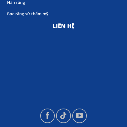
Hàn răng
Bọc răng sứ thẩm mỹ
LIÊN HỆ