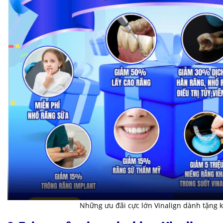
Những ưu đãi cực lớn Vinalign dành tặng 