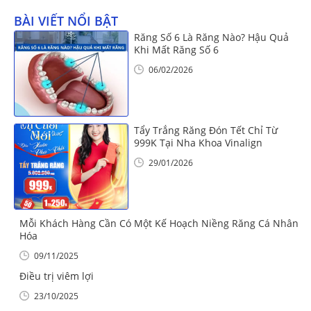
BÀI VIẾT NỔI BẬT
Răng Số 6 Là Răng Nào? Hậu Quả
Khi Mất Răng Số 6
06/02/2026
Tẩy Trắng Răng Đón Tết Chỉ Từ
999K Tại Nha Khoa Vinalign
29/01/2026
Mỗi Khách Hàng Cần Có Một Kế Hoạch Niềng Răng Cá Nhân
Hóa
09/11/2025
Điều trị viêm lợi
23/10/2025