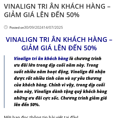
VINALIGN TRI ÂN KHÁCH HÀNG –
GIẢM GIÁ LÊN ĐẾN 50%
30/09/2024
14/07/2025
Posted on
VINALIGN TRI ÂN KHÁCH HÀNG –
GIẢM GIÁ LÊN ĐẾN 50%
Vinalign tri ân khách hàng
là chương trình
ưu đãi lớn trong dịp cuối năm này. Trong
suốt nhiều năm hoạt động, Vinalign đã nhận
được rất nhiều tình cảm và sự yêu thương
của khách hàng. Chính vì vậy, trong dịp cuối
năm này, Vinalign dành tặng quý khách hàng
những ưu đãi cực sốc. Chương trình giảm giá
lên đến 50%.
Mời bạn đọc thông tin bài viết tại đây!