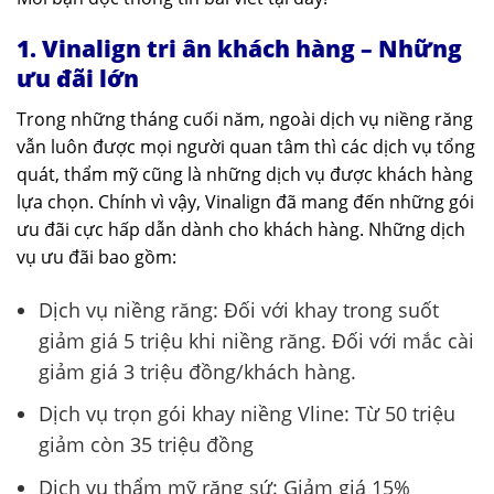
1. Vinalign tri ân khách hàng – Những
ưu đãi lớn
Trong những tháng cuối năm, ngoài dịch vụ niềng răng
vẫn luôn được mọi người quan tâm thì các dịch vụ tổng
quát, thẩm mỹ cũng là những dịch vụ được khách hàng
lựa chọn. Chính vì vậy, Vinalign đã mang đến những gói
ưu đãi cực hấp dẫn dành cho khách hàng. Những dịch
vụ ưu đãi bao gồm:
Dịch vụ niềng răng: Đối với khay trong suốt
giảm giá 5 triệu khi niềng răng. Đối với mắc cài
giảm giá 3 triệu đồng/khách hàng.
Dịch vụ trọn gói khay niềng Vline: Từ 50 triệu
giảm còn 35 triệu đồng
Dịch vụ thẩm mỹ răng sứ: Giảm giá 15%