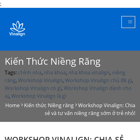
;
Skip
to
content
Kiến Thức Niềng Răng
Tags:
chỉnh nha
,
nha khoa
,
nha khoa vinalign
,
niềng
răng
,
Workshop Vinalign
,
Workshop Vinalign chủ đề gì
,
Workshop Vinalign có gì
,
Workshop Vinalign dành cho
ai
,
Workshop Vinalign là gì
Home
Kiến thức Niềng răng
Workshop Vinalign: Chia
sẻ và tư vấn niềng răng sớm ở trẻ nhỏ!
WORKSHOP VINALIGN: CHIA SẺ