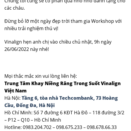
Chúng tôi cũng sẽ có phần quà nho nhỏ dành tặng cho
các cháu.
Đừng bỏ lỡ một ngày đẹp trời tham gia Workshop với
nhiều trải nghiệm thú vị!
Vinalign hẹn anh chị vào chiều chủ nhật, 9h ngày
26/06/2022 này nhé!
Mọi thắc mắc xin vui lòng liên hệ:
Trung Tâm Khay Niềng Răng Trong Suốt Vinalign
Việt Nam
Hà Nội:
Tầng 6, tòa nhà Techcombank, 73 Hoàng
Cầu, Đống Đa, Hà Nội
Hồ Chí Minh: Số 7 đường 6 KĐT Hà Đô – 118 đường 3/2
– P12 – Q10 – Hồ Chí Minh
Hotline: 0983.204.702 – 098.675.233 – 098.678.66.33