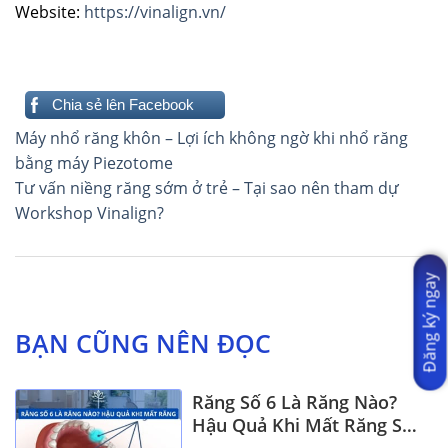
Website:
https://vinalign.vn/
Chia sẻ lên Facebook
Điều
Máy nhổ răng khôn – Lợi ích không ngờ khi nhổ răng
hướng
bằng máy Piezotome
Tư vấn niềng răng sớm ở trẻ – Tại sao nên tham dự
bài
Workshop Vinalign?
viết
Đăng ký ngay
BẠN CŨNG NÊN ĐỌC
Răng Số 6 Là Răng Nào?
Hậu Quả Khi Mất Răng Số