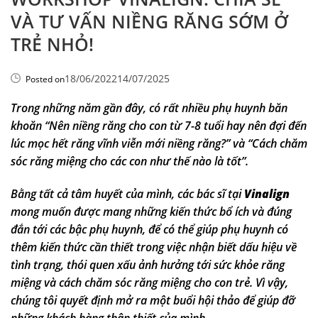
VÀ TƯ VẤN NIỀNG RĂNG SỚM Ở
TRẺ NHỎ!
18/06/2022
14/07/2025
Posted on
Trong những năm gần đây, có rất nhiều phụ huynh băn
khoăn “Nên niềng răng cho con từ 7-8 tuổi hay nên đợi đến
lúc mọc hết răng vĩnh viễn mới niềng răng?” và “Cách chăm
sóc răng miệng cho các con như thế nào là tốt”.
Bằng tất cả tâm huyết của mình, các bác sĩ tại
Vinalign
mong muốn được mang những kiến thức bổ ích và đúng
đắn tới các bậc phụ huynh, để có thể giúp phụ huynh có
thêm kiến thức cần thiết trong việc nhận biết dấu hiệu về
tình trạng, thói quen xấu ảnh hưởng tới sức khỏe răng
miệng và cách chăm sóc răng miệng cho con trẻ. Vì vậy,
chúng tôi quyết định mở ra một buổi hội thảo để giúp đỡ
những khách hàng thân thiết của mình.