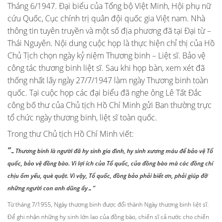
Tháng 6/1947. Đại biểu của Tổng bộ Việt Minh, Hội phụ nữ
cứu Quốc, Cục chính trị quân đội quốc gia Việt nam. Nhà
thông tin tuyên truyền và một số địa phương đã tại Đại từ –
Thái Nguyên. Nội dung cuộc họp là thực hiện chỉ thị của Hồ
Chủ Tịch chọn ngày kỷ niệm Thương binh – Liệt sĩ. Bảo vệ
công tác thương binh liệt sĩ. Sau khi họp bàn, xem xét đã
thống nhất lấy ngày 27/7/1947 làm ngày Thương binh toàn
quốc. Tại cuộc họp các đại biểu đã nghe ông Lê Tất Đắc
công bố thư của Chủ tịch Hồ Chí Minh gửi Ban thường trực
tổ chức ngày thương binh, liệt sĩ toàn quốc.
Trong thư Chủ tịch Hồ Chí Minh viết:
“
…Thương binh là người đã hy sinh gia đình, hy sinh xương máu để bảo vệ Tổ
quốc, bảo vệ đồng bào. Vì lợi ích của Tổ quốc, của đồng bào mà các đồng chí
chịu ốm yếu, què quặt. Vì vậy, Tổ quốc, đồng bảo phải biết ơn, phải giúp đỡ
những người con anh dũng ấy…”
Từ tháng 7/1955, Ngày thương binh được đổi thành Ngày thương binh liệt sĩ.
Để ghi nhận những hy sinh lớn lao của đồng bào, chiến sĩ cả nước cho chiến