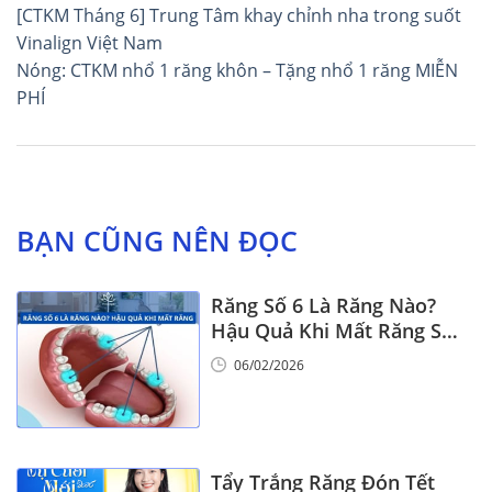
Điều
[CTKM Tháng 6] Trung Tâm khay chỉnh nha trong suốt
hướng
Vinalign Việt Nam
Nóng: CTKM nhổ 1 răng khôn – Tặng nhổ 1 răng MIỄN
bài
PHÍ
viết
BẠN CŨNG NÊN ĐỌC
Răng Số 6 Là Răng Nào?
Hậu Quả Khi Mất Răng Số
6
06/02/2026
Tẩy Trắng Răng Đón Tết