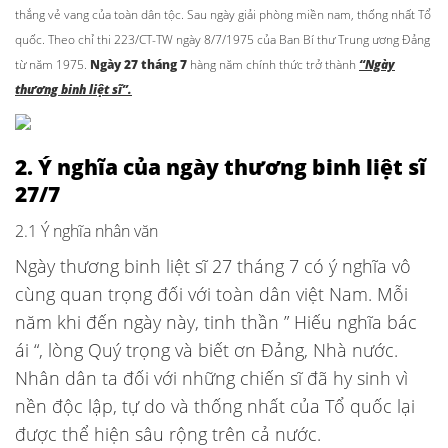
thắng vẻ vang của toàn dân tộc. Sau ngày giải phòng miền nam, thống nhất Tổ
quốc. Theo chỉ thi 223/CT-TW ngày 8/7/1975 của Ban Bí thư Trung ương Đảng
từ năm 1975.
Ngày 27 tháng 7
hàng năm chính thức trở thành
“Ngày
thương binh liệt sĩ”.
2. Ý nghĩa của ngày thương binh liệt sĩ
27/7
2.1 Ý nghĩa nhân văn
Ngày thương binh liệt sĩ 27 tháng 7 có ý nghĩa vô
cùng quan trọng đối với toàn dân việt Nam. Mỗi
năm khi đến ngày này, tinh thần ” Hiếu nghĩa bác
ái “, lòng Quý trọng và biết ơn Đảng, Nhà nước.
Nhân dân ta đối với những chiến sĩ đã hy sinh vì
nền độc lập, tự do và thống nhất của Tổ quốc lại
được thể hiện sâu rộng trên cả nước.