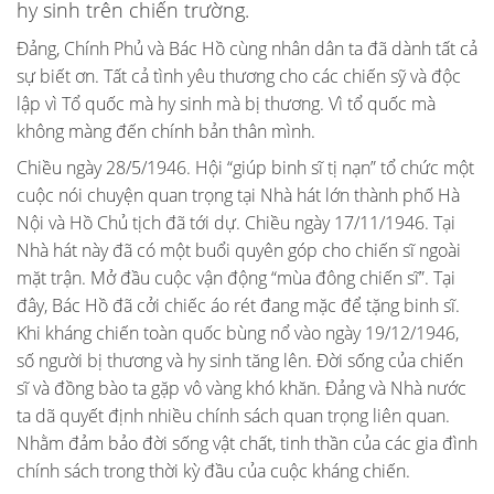
hy sinh trên chiến trường.
Đảng, Chính Phủ và Bác Hồ cùng nhân dân ta đã dành tất cả
sự biết ơn. Tất cả tình yêu thương cho các chiến sỹ và độc
lập vì Tổ quốc mà hy sinh mà bị thương. Vì tổ quốc mà
không màng đến chính bản thân mình.
Chiều ngày 28/5/1946. Hội “giúp binh sĩ tị nạn” tổ chức một
cuộc nói chuyện quan trọng tại Nhà hát lớn thành phố Hà
Nội và Hồ Chủ tịch đã tới dự. Chiều ngày 17/11/1946. Tại
Nhà hát này đã có một buổi quyên góp cho chiến sĩ ngoài
mặt trận. Mở đầu cuộc vận động “mùa đông chiến sĩ”. Tại
đây, Bác Hồ đã cởi chiếc áo rét đang mặc để tặng binh sĩ.
Khi kháng chiến toàn quốc bùng nổ vào ngày 19/12/1946,
số người bị thương và hy sinh tăng lên. Đời sống của chiến
sĩ và đồng bào ta gặp vô vàng khó khăn. Đảng và Nhà nước
ta dã quyết định nhiều chính sách quan trọng liên quan.
Nhằm đảm bảo đời sống vật chất, tinh thần của các gia đình
chính sách trong thời kỳ đầu của cuộc kháng chiến.