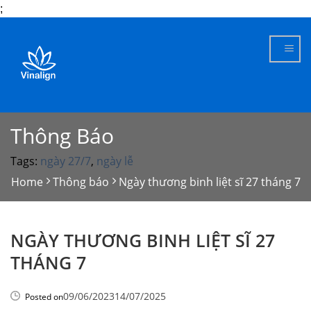
;
Skip
to
content
Thông Báo
Tags:
ngày 27/7
,
ngày lễ
Home
Thông báo
Ngày thương binh liệt sĩ 27 tháng 7
NGÀY THƯƠNG BINH LIỆT SĨ 27
THÁNG 7
09/06/2023
14/07/2025
Posted on