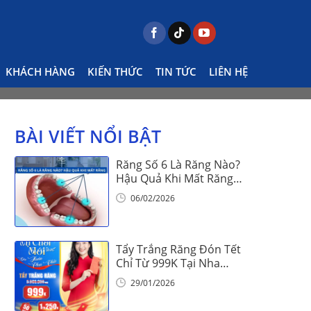
mplant – giải pháp hàng đầu thay thế răng đã mất
KHÁCH HÀNG
KIẾN THỨC
TIN TỨC
LIÊN HỆ
BÀI VIẾT NỔI BẬT
Răng Số 6 Là Răng Nào?
Hậu Quả Khi Mất Răng
Số 6
06/02/2026
Tẩy Trắng Răng Đón Tết
Chỉ Từ 999K Tại Nha
Khoa Vinalign
29/01/2026