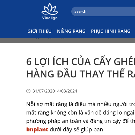
;
Search
Skip
Tin Tức Nha Khoa
for:
to
content
Tags:
chỉnh nha
,
mắc cài
,
nha khoa vinalign
,
GIỚI THIỆU
NIỀNG RĂNG
PHỤC HÌNH RĂNG
niềng răng
,
răng
,
vinalign
6 LỢI ÍCH CỦA CẤY GHÉ
HÀNG ĐẦU THAY THẾ 
31/07/2020
14/03/2024
Nỗi sợ mất răng là điều mà nhiều người tr
mất răng không còn là vấn đề đáng lo ngại
phương pháp an toàn và đáng tin cậy để t
Implant
dưới đây sẽ giúp bạn