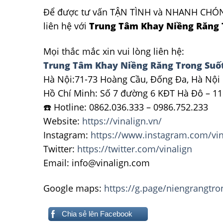
Để được tư vấn TẬN TÌNH và NHANH CHÓNG 
liên hệ với
Trung Tâm Khay Niềng Răng T
Mọi thắc mắc xin vui lòng liên hệ:
Trung Tâm Khay Niềng Răng Trong Suốt
Hà Nội:71-73 Hoàng Cầu, Đống Đa, Hà Nội
Hồ Chí Minh: Số 7 đường 6 KĐT Hà Đô – 11
☎️ Hotline: 0862.036.333 – 0986.752.233
Website:
https://vinalign.vn/
Instagram:
https://www.instagram.com/vin
Twitter:
https://twitter.com/vinalign
Email: info@vinalign.com
Google maps:
https://g.page/niengrangtro
Chia sẻ lên Facebook