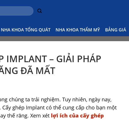
Home
Tin tức nha khoa
6 lợi ích của cấy ghép I
NHA KHOA TỔNG QUÁT
NHA KHOA THẨM MỸ
BẢNG GIÁ
P IMPLANT – GIẢI PHÁP
RĂNG ĐÃ MẤT
ong chúng ta trải nghiệm. Tuy nhiên, ngày nay,
. Cấy ghép Implant có thể cung cấp cho bạn một
hay thế răng. Xem xét
lợi ích của cấy ghép