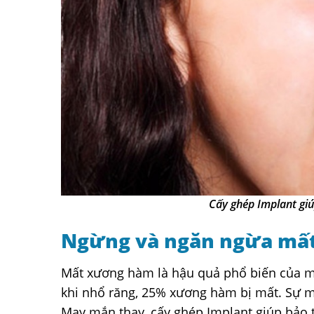
Cấy ghép Implant giú
Ngừng và ngăn ngừa mấ
Mất xương hàm là hậu quả phổ biến của mấ
khi nhổ răng, 25% xương hàm bị mất. Sự mấ
May mắn thay, cấy ghép Implant giúp bảo 