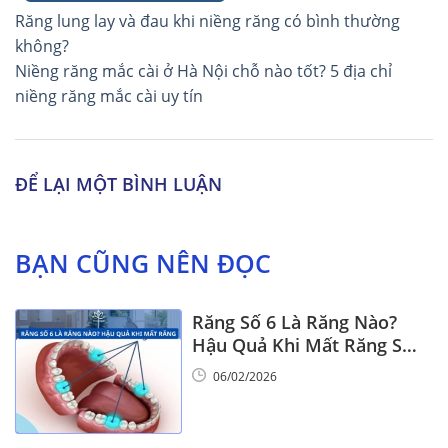
Điều
Răng lung lay và đau khi niềng răng có bình thường
hướng
không?
Niềng răng mắc cài ở Hà Nội chỗ nào tốt? 5 địa chỉ
bài
niềng răng mắc cài uy tín
viết
ĐỂ LẠI MỘT BÌNH LUẬN
BẠN CŨNG NÊN ĐỌC
Răng Số 6 Là Răng Nào?
Hậu Quả Khi Mất Răng Số
6
06/02/2026