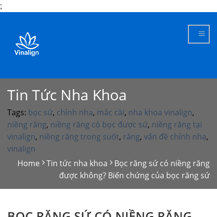
;
Skip
to
content
Tin Tức Nha Khoa
Tags:
bọc sứ
,
chỉnh nha
,
mắc cài
,
nha khoa vinalign
,
niềng răng
,
niềng răng có bọc được sứ
,
niềng răng tại
vinalign
,
niềng răng trong suốt
,
răng
,
vấn đề chỉnh nha
,
vinalign
Home
Tin tức nha khoa
Bọc răng sứ có niềng răng
được không? Biến chứng của bọc răng sứ
BỌC RĂNG SỨ CÓ NIỀNG RĂNG