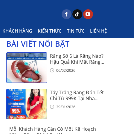
hức Niềng răng
Chăm sóc răng niềng đúng cách
KHÁCH HÀNG
KIẾN THỨC
TIN TỨC
LIÊN HỆ
BÀI VIẾT NỔI BẬT
Răng Số 6 Là Răng Nào?
Hậu Quả Khi Mất Răng
Số 6
06/02/2026
Tẩy Trắng Răng Đón Tết
Chỉ Từ 999K Tại Nha
Khoa Vinalign
29/01/2026
Mỗi Khách Hàng Cần Có Một Kế Hoạch