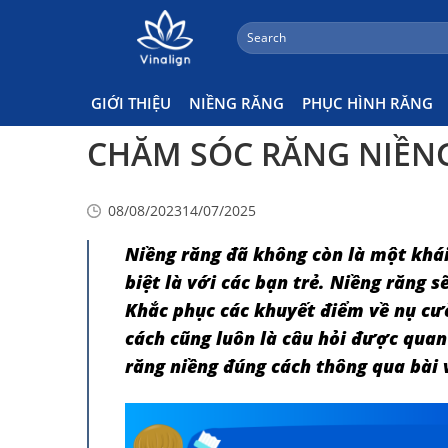
;
Search
Skip
Kiến Thức Niềng Răng
for:
to
content
GIỚI THIỆU
NIỀNG RĂNG
PHỤC HÌNH RĂNG
CHĂM SÓC RĂNG NIỀN
08/08/2023
14/07/2025
Niềng răng đã không còn là một khái
biệt là với các bạn trẻ. Niềng răng s
Khắc phục các khuyết điểm về nụ cườ
cách cũng luôn là câu hỏi được qua
răng niềng đúng cách
thông qua bài v