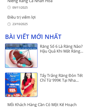
Niềng Răng Cá Nhân Hóa
09/11/2025
Điều trị viêm lợi
23/10/2025
BÀI VIẾT MỚI NHẤT
Răng Số 6 Là Răng Nào?
Hậu Quả Khi Mất Răng
Số 6
Tẩy Trắng Răng Đón Tết
Chỉ Từ 999K Tại Nha
Khoa Vinalign
Mỗi Khách Hàng Cần Có Một Kế Hoạch