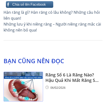
Chia sẻ lên Facebook
Điều
Hàn răng là gì? Hàn răng có lâu không? Những câu hỏi
hướng
liên quan!
Những lưu ý khi niềng răng – Người niềng răng mắc cài
bài
không nên bỏ qua!
viết
BẠN CŨNG NÊN ĐỌC
Răng Số 6 Là Răng Nào?
Hậu Quả Khi Mất Răng Số
6
06/02/2026