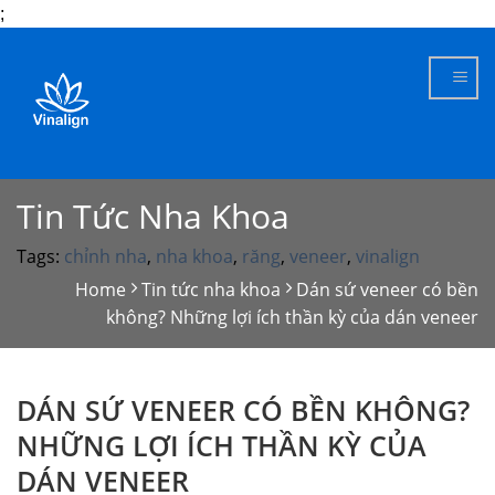
;
Skip
to
content
Tin Tức Nha Khoa
Tags:
chỉnh nha
,
nha khoa
,
răng
,
veneer
,
vinalign
Home
Tin tức nha khoa
Dán sứ veneer có bền
không? Những lợi ích thần kỳ của dán veneer
DÁN SỨ VENEER CÓ BỀN KHÔNG?
NHỮNG LỢI ÍCH THẦN KỲ CỦA
DÁN VENEER