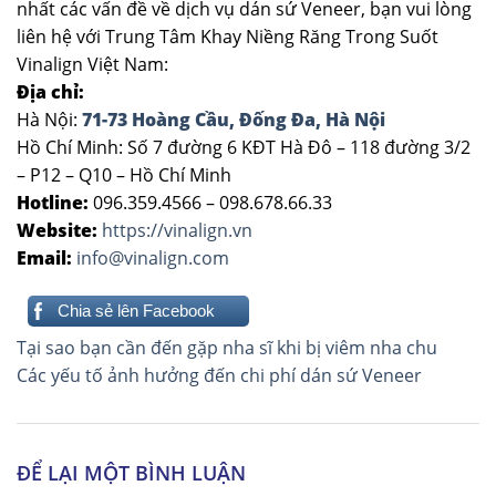
nhất các vấn đề về dịch vụ dán sứ Veneer, bạn vui lòng
liên hệ với Trung Tâm Khay Niềng Răng Trong Suốt
Vinalign Việt Nam:
Địa chỉ:
Hà Nội:
71-73 Hoàng Cầu, Đống Đa, Hà Nội
Hồ Chí Minh: Số 7 đường 6 KĐT Hà Đô – 118 đường 3/2
– P12 – Q10 – Hồ Chí Minh
Hotline:
096.359.4566 – 098.678.66.33
Website:
https://vinalign.vn
Email:
info@vinalign.com
Chia sẻ lên Facebook
Điều
Tại sao bạn cần đến gặp nha sĩ khi bị viêm nha chu
hướng
Các yếu tố ảnh hưởng đến chi phí dán sứ Veneer
bài
viết
ĐỂ LẠI MỘT BÌNH LUẬN