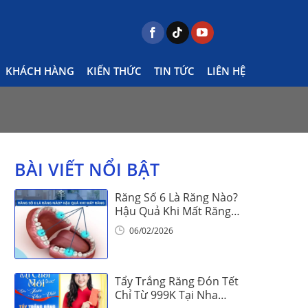
KHÁCH HÀNG
KIẾN THỨC
TIN TỨC
LIÊN HỆ
 những ưu điểm gì? Tại sao lại được ưa chuộng?
BÀI VIẾT NỔI BẬT
Răng Số 6 Là Răng Nào?
Hậu Quả Khi Mất Răng
Số 6
06/02/2026
Tẩy Trắng Răng Đón Tết
Chỉ Từ 999K Tại Nha