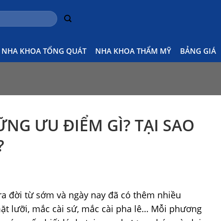
NHA KHOA TỔNG QUÁT
NHA KHOA THẨM MỸ
BẢNG GIÁ
Home
Kiến thức Niềng răng
Niềng mắc cài có
NG ƯU ĐIỂM GÌ? TẠI SAO
?
a đời từ sớm và ngày nay đã có thêm nhiều
t lưỡi, mắc cài sứ, mắc cài pha lê… Mỗi phương