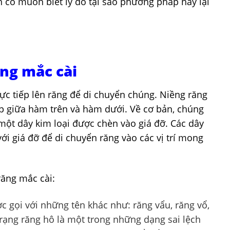
 có muốn biết lý do tại sao phương pháp này lại
ềng mắc cài
trực tiếp lên răng để di chuyển chúng. Niềng răng
ợp giữa hàm trên và hàm dưới. Về cơ bản, chúng
ột dây kim loại được chèn vào giá đỡ. Các dây
với giá đỡ để di chuyển răng vào các vị trí mong
răng mắc cài:
c gọi với những tên khác như: răng vẩu, răng vổ,
 trạng răng hô là một trong những dạng sai lệch