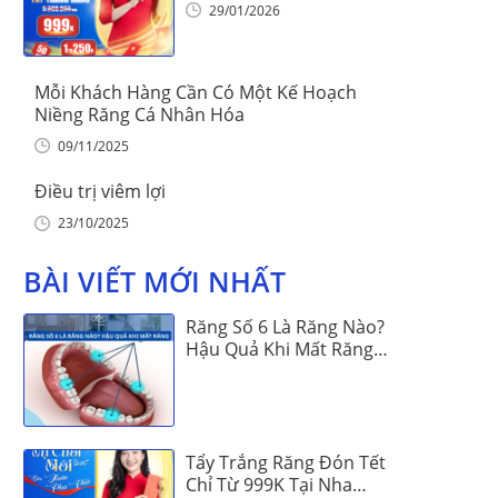
Khoa Vinalign
29/01/2026
Mỗi Khách Hàng Cần Có Một Kế Hoạch
Niềng Răng Cá Nhân Hóa
09/11/2025
Điều trị viêm lợi
23/10/2025
BÀI VIẾT MỚI NHẤT
Răng Số 6 Là Răng Nào?
Hậu Quả Khi Mất Răng
Số 6
Tẩy Trắng Răng Đón Tết
Chỉ Từ 999K Tại Nha