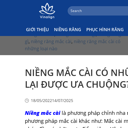
;
Search
Skip
Kiến Thức Niềng Răng
for:
to
content
Tags:
chỉnh nha
,
nha khoa
,
nha khoa vinalign
,
GIỚI THIỆU
NIỀNG RĂNG
PHỤC HÌNH RĂNG
niềng mắc cài
,
niềng mắc cài là gì
,
niềng răng là
gì
,
niềng răng mắc cài
,
niềng răng mắc cài có
những loại nào
NIỀNG MẮC CÀI CÓ NHỮ
LẠI ĐƯỢC ƯA CHUỘNG
18/05/2022
14/07/2025
Niềng mắc cài
là phương pháp chỉnh nha r
phương pháp mắc cài khác như: Mắc cài mặ