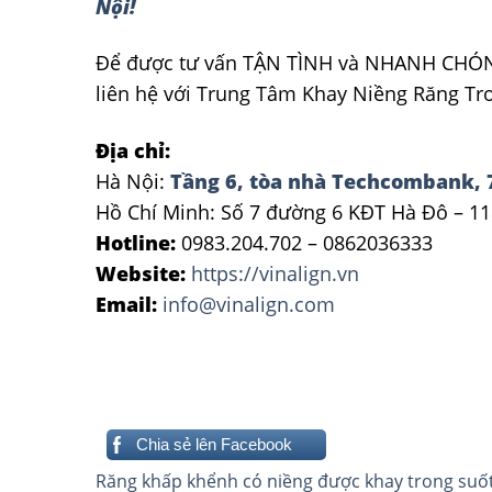
Nội!
Để được tư vấn TẬN TÌNH và NHANH CHÓNG 
liên hệ với Trung Tâm Khay Niềng Răng Tro
Địa chỉ:
Hà Nội:
Tầng 6, tòa nhà Techcombank, 
Hồ Chí Minh: Số 7 đường 6 KĐT Hà Đô – 11
Hotline:
0983.204.702 – 0862036333
Website:
https://vinalign.vn
Email:
info@vinalign.com
Chia sẻ lên Facebook
Điều
Răng khấp khểnh có niềng được khay trong suốt