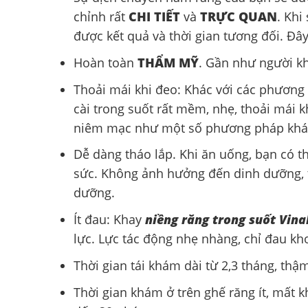
chỉnh rất
CHI TIẾT
và
TRỰC QUAN
. Khi
được kết quả và thời gian tương đối. Đâ
Hoàn toàn
THẨM MỸ
. Gần như người k
Thoải mái khi đeo: Khác với các phương
cài trong suốt rất mềm, nhẹ, thoải mái k
niêm mạc như một số phương pháp khá
Dễ dàng tháo lắp. Khi ăn uống, bạn có 
sức. Không ảnh hưởng đến dinh dưỡng, 
dưỡng.
Ít đau: Khay
niềng răng trong suốt Vina
lực. Lực tác động nhẹ nhàng, chỉ đau kh
Thời gian tái khám dài từ 2,3 tháng, thậ
Thời gian khám ở trên ghế răng ít, mất 