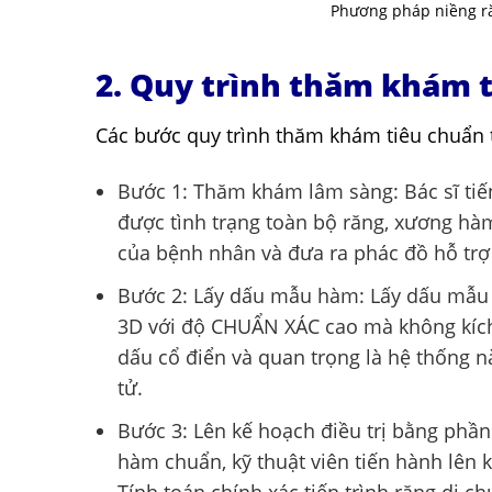
Phương pháp niềng ră
2. Quy trình thăm khám t
Các bước quy trình thăm khám tiêu chuẩn t
Bước 1: Thăm khám lâm sàng: Bác sĩ t
được tình trạng toàn bộ răng, xương hà
của bệnh nhân và đưa ra phác đồ hỗ trợ 
Bước 2: Lấy dấu mẫu hàm: Lấy dấu mẫu 
3D với độ CHUẨN XÁC cao mà không kích 
dấu cổ điển và quan trọng là hệ thống 
tử.
Bước 3: Lên kế hoạch điều trị bằng phầ
hàm chuẩn, kỹ thuật viên tiến hành lên
Tính toán chính xác tiến trình răng di c