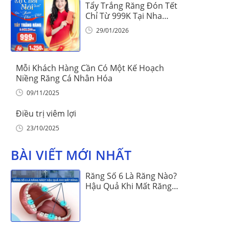
Tẩy Trắng Răng Đón Tết
Chỉ Từ 999K Tại Nha
Khoa Vinalign
29/01/2026
Mỗi Khách Hàng Cần Có Một Kế Hoạch
Niềng Răng Cá Nhân Hóa
09/11/2025
Điều trị viêm lợi
23/10/2025
BÀI VIẾT MỚI NHẤT
Răng Số 6 Là Răng Nào?
Hậu Quả Khi Mất Răng
Số 6