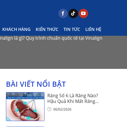
KHÁCH HÀNG
KIẾN THỨC
TIN TỨC
LIÊN HỆ
align là gì? Quy trình chuẩn quốc tế tại Vinalign
BÀI VIẾT NỔI BẬT
Răng Số 6 Là Răng Nào?
Hậu Quả Khi Mất Răng
Số 6
06/02/2026