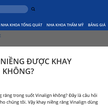
NHA KHOA TỔNG QUÁT
NHA KHOA THẨM MỸ
BẢNG GIÁ
Home
Kiến thức Niềng răng
Răng khấp khểnh 
g
 NIỀNG ĐƯỢC KHAY
N KHÔNG?
 răng trong suốt Vinalign không? Đây là câu hỏi
ho chúng tôi. Vậy khay niềng răng Vinalign dùng