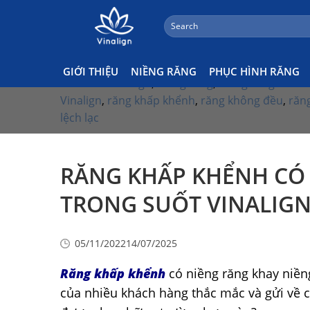
;
Search
Skip
Kiến Thức Niềng Răng
for:
to
content
Tags:
chỉnh nha
,
chỉnh nha vinalign
,
nha khoa
,
GIỚI THIỆU
NIỀNG RĂNG
PHỤC HÌNH RĂNG
nha khoa vinalign
,
niềng răng
,
niềng răng
Vinalign
,
răng khấp khểnh
,
răng không đều
,
răn
lệch lạc
RĂNG KHẤP KHỂNH CÓ
TRONG SUỐT VINALIG
05/11/2022
14/07/2025
Răng khấp khểnh
có niềng răng khay niềng
của nhiều khách hàng thắc mắc và gửi về c