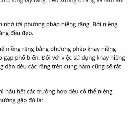
hu, lung lay răng, tiêu xương ổ răng và làm ảnh
n nhờ tới phương pháp niềng răng. Bởi niềng
ăng đều đẹp.
 thể niềng răng bằng phương pháp khay niềng
p gặp phổ biến. Đối với việc sử dụng khay niềng
ng dàn đều các răng trên cung hàm cũng sẽ rất
hì hầu hết các trường hợp đều có thể niềng
thường gặp đó là: