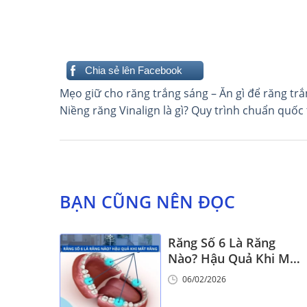
Chia sẻ lên Facebook
Điều
Mẹo giữ cho răng trắng sáng – Ăn gì để răng tr
Niềng răng Vinalign là gì? Quy trình chuẩn quốc t
hướng
bài
viết
BẠN CŨNG NÊN ĐỌC
Răng Số 6 Là Răng
Nào? Hậu Quả Khi Mất
Răng Số 6
06/02/2026