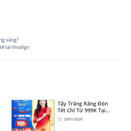
ắng sáng?
ế tại Vinalign
Tẩy Trắng Răng Đón
Tết Chỉ Từ 999K Tại
Nha Khoa Vinalign
29/01/2026