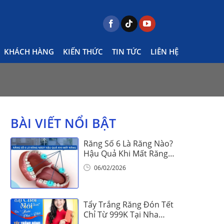
KHÁCH HÀNG
KIẾN THỨC
TIN TỨC
LIÊN HỆ
có niềng được khay trong suốt Vinalign không?
BÀI VIẾT NỔI BẬT
Răng Số 6 Là Răng Nào?
Hậu Quả Khi Mất Răng
Số 6
06/02/2026
Tẩy Trắng Răng Đón Tết
Chỉ Từ 999K Tại Nha