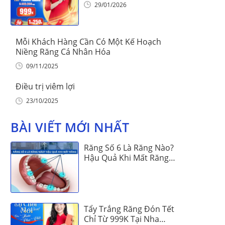
Khoa Vinalign
29/01/2026
Mỗi Khách Hàng Cần Có Một Kế Hoạch
Niềng Răng Cá Nhân Hóa
09/11/2025
Điều trị viêm lợi
23/10/2025
BÀI VIẾT MỚI NHẤT
Răng Số 6 Là Răng Nào?
Hậu Quả Khi Mất Răng
Số 6
Tẩy Trắng Răng Đón Tết
Chỉ Từ 999K Tại Nha