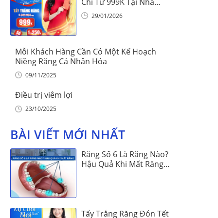
Chỉ Từ 999K Tại Nha
Khoa Vinalign
29/01/2026
Mỗi Khách Hàng Cần Có Một Kế Hoạch
Niềng Răng Cá Nhân Hóa
09/11/2025
Điều trị viêm lợi
23/10/2025
BÀI VIẾT MỚI NHẤT
Răng Số 6 Là Răng Nào?
Hậu Quả Khi Mất Răng
Số 6
Tẩy Trắng Răng Đón Tết