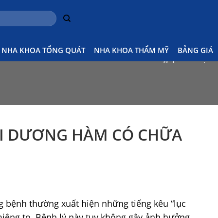
NHA KHOA TỔNG QUÁT
NHA KHOA THẨM MỸ
BẢNG GIÁ
Home
Kiến thức nha khoa tổng quát
Loạn n
I DƯƠNG HÀM CÓ CHỮA
g bệnh thường xuất hiện những tiếng kêu “lục
 miệng to. Bệnh lý này tuy không gây ảnh hưởng