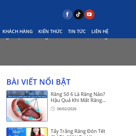
KHÁCH HÀNG
KIẾN THỨC
TIN TỨC
LIÊN HỆ
ăng khớp thái dương hàm có chữa được không?
BÀI VIẾT NỔI BẬT
Răng Số 6 Là Răng Nào?
Hậu Quả Khi Mất Răng
Số 6
06/02/2026
Tẩy Trắng Răng Đón Tết