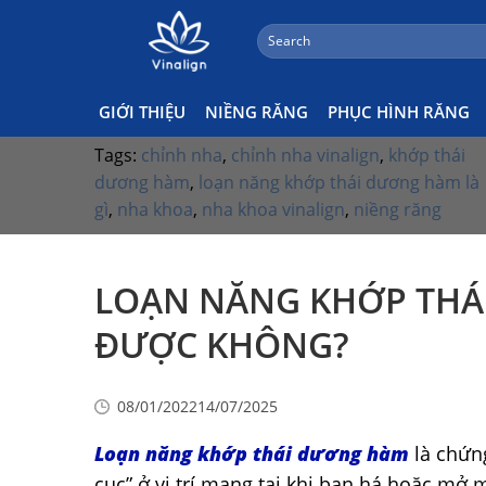
;
Search
Skip
Kiến Thức Nha Khoa Tổng
for:
to
content
Quát
GIỚI THIỆU
NIỀNG RĂNG
PHỤC HÌNH RĂNG
Tags:
chỉnh nha
,
chỉnh nha vinalign
,
khớp thái
dương hàm
,
loạn năng khớp thái dương hàm là
gì
,
nha khoa
,
nha khoa vinalign
,
niềng răng
LOẠN NĂNG KHỚP THÁ
ĐƯỢC KHÔNG?
08/01/2022
14/07/2025
Loạn năng khớp thái dương hàm
là chứn
cục” ở vị trí mang tai khi bạn há hoặc mở