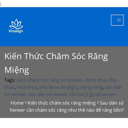
;
Skip
to
content
Kiến Thức Chăm Sóc Răng
Miệng
Tags:
cách chăm sóc răng sứ veneer
,
chỉnh nha
,
nha
khao
,
nha khoa
,
nha khoa vinalign
,
niềng răng
,
sau dán
sứ veneer
,
sau dán sứ veneer cần luu ý gì
,
sứ veneer
Home
Kiến thức chăm sóc răng miệng
Sau dán sứ
Veneer cần chăm sóc răng như thế nào để răng bền?