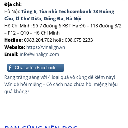
Địa chỉ:
Hà Nội:
Tầng 6, Tòa nhà Techcombank 73 Hoàng
Cầu, Ô Chợ Dừa, Đống Đa, Hà Nội
Hồ Chí Minh: Số 7 đường 6 KĐT Hà Đô – 118 đường 3/2
– P12 – Q10 – Hồ Chí Minh
Hotline:
0983.204.702 hoặc 098.675.2233
Website:
https://vinalign.vn
Email:
info@vinalign.com
Chia sẻ lên Facebook
Điều
Răng trắng sáng với 4 loại quả vô cùng dễ kiếm này!
hướng
Vấn đề hôi miệng – Có cách nào chữa hôi miệng hiệu
quả không?
bài
viết