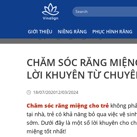
;
Search
Skip
Tin Tức Nha Khoa
for:
to
content
Tags:
chỉnh nha
,
nha khoa trẻ em
,
nha khoa
GIỚI THIỆU
NIỀNG RĂNG
PHỤC HÌNH RĂNG
vinalign
,
niềng răng
,
răng
,
vinalign
CHĂM SÓC RĂNG MIỆNG
LỜI KHUYÊN TỪ CHUYÊ
18/07/2020
12/03/2024
Chăm sóc răng miệng cho trẻ
không phải
tại nhà, trẻ có khả năng bỏ qua việc vệ si
sớm. Dưới đây là một số lời khuyên cho ch
miệng tốt nhất!