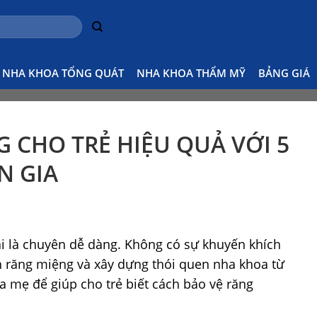
Home
Tin tức nha khoa
Chăm sóc răng miệng 
NHA KHOA TỔNG QUÁT
NHA KHOA THẨM MỸ
BẢNG GIÁ
 CHO TRẺ HIỆU QUẢ VỚI 5
N GIA
 là chuyên dễ dàng. Không có sự khuyến khích
nh răng miệng và xây dựng thói quen nha khoa từ
a mẹ để giúp cho trẻ biết cách bảo vệ răng