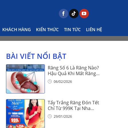
cho trẻ hiệu quả với 5 lời khuyên từ chuyên gia
KHÁCH HÀNG
KIẾN THỨC
TIN TỨC
LIÊN HỆ
BÀI VIẾT NỔI BẬT
Răng Số 6 Là Răng Nào?
Hậu Quả Khi Mất Răng
Số 6
06/02/2026
Tẩy Trắng Răng Đón Tết
Chỉ Từ 999K Tại Nha
Khoa Vinalign
29/01/2026