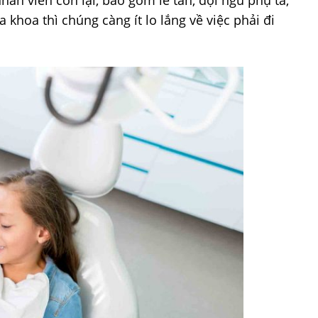
nhân viên còn lại, bao gồm lễ tân, đội ngũ phụ tá,
khoa thì chúng càng ít lo lắng về việc phải đi