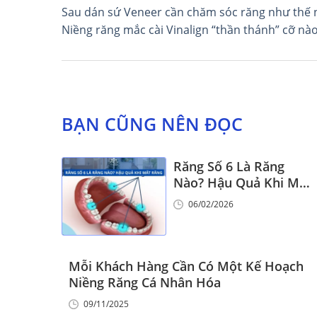
Điều
Sau dán sứ Veneer cần chăm sóc răng như thế 
Niềng răng mắc cài Vinalign “thần thánh” cỡ nà
hướng
bài
viết
BẠN CŨNG NÊN ĐỌC
Răng Số 6 Là Răng
Nào? Hậu Quả Khi Mất
Răng Số 6
06/02/2026
Mỗi Khách Hàng Cần Có Một Kế Hoạch
Niềng Răng Cá Nhân Hóa
09/11/2025