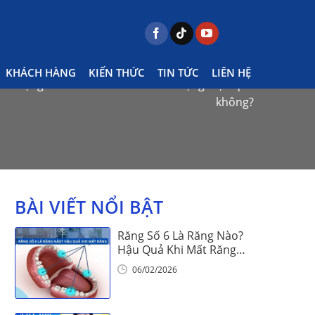
KHÁCH HÀNG
KIẾN THỨC
TIN TỨC
LIÊN HỆ
i miệng – Có cách nào chữa hôi miệng hiệu quả
không?
BÀI VIẾT NỔI BẬT
Răng Số 6 Là Răng Nào?
Hậu Quả Khi Mất Răng
Số 6
06/02/2026