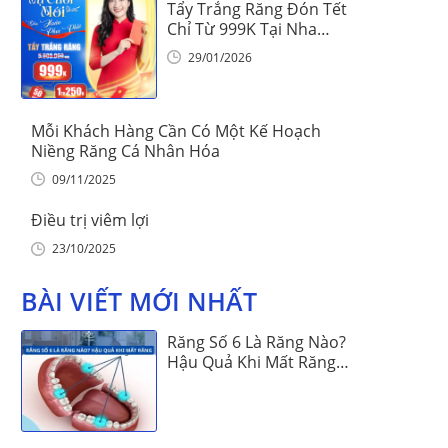
Tẩy Trắng Răng Đón Tết
Chỉ Từ 999K Tại Nha
Khoa Vinalign
29/01/2026
Mỗi Khách Hàng Cần Có Một Kế Hoạch
Niềng Răng Cá Nhân Hóa
09/11/2025
Điều trị viêm lợi
23/10/2025
BÀI VIẾT MỚI NHẤT
Răng Số 6 Là Răng Nào?
Hậu Quả Khi Mất Răng
Số 6