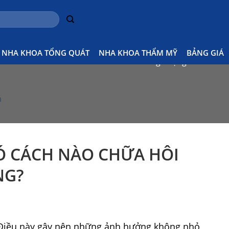
g
NHA KHOA TỔNG QUÁT
NHA KHOA THẨM MỸ
BẢNG GIÁ
Home
Kiến thức chăm sóc răng miệng
Vấn đề hô
h
CÓ CÁCH NÀO CHỮA HÔI
NG?
 Điều này gây nên những ảnh hưởng không nhỏ