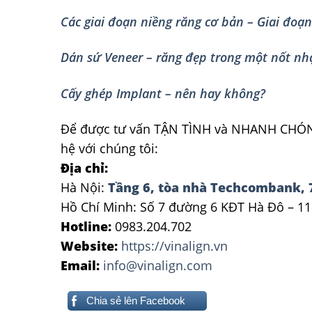
Các giai đoạn niềng răng cơ bản – Giai đoạ
Dán sứ Veneer – răng đẹp trong một nốt nh
Cấy ghép Implant – nên hay không?
Để được tư vấn TẬN TÌNH và NHANH CHÓNG 
hệ với chúng tôi:
Địa chỉ:
Hà Nội:
Tầng 6, tòa nhà Techcombank, 
Hồ Chí Minh: Số 7 đường 6 KĐT Hà Đô – 11
Hotline:
0983.204.702
Website:
https://vinalign.vn
Email:
info@vinalign.com
Chia sẻ lên Facebook