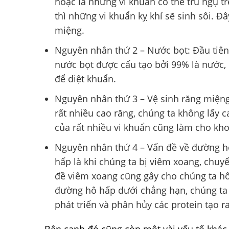
hoặc là những vi khuẩn có thể trú ngụ t
thì những vi khuẩn kỵ khí sẽ sinh sôi. Đ
miệng.
Nguyên nhân thứ 2 – Nước bọt: Đầu tiên 
nước bọt được cấu tạo bởi 99% là nước, 
để diệt khuẩn.
Nguyên nhân thứ 3 – Vệ sinh răng miệng
rất nhiều cao răng, chúng ta không lấy c
của rất nhiều vi khuẩn cũng làm cho kh
Nguyên nhân thứ 4 – Vấn đề về đường h
hấp là khi chúng ta bị viêm xoang, chuy
đề viêm xoang cũng gây cho chúng ta hô
đường hô hấp dưới chẳng hạn, chúng ta 
phát triển và phân hủy các protein tạo r