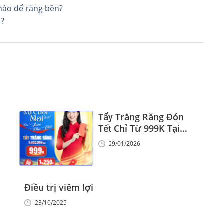
nào để răng bền?
o?
Tẩy Trắng Răng Đón
Tết Chỉ Từ 999K Tại
Nha Khoa Vinalign
29/01/2026
Điều trị viêm lợi
23/10/2025