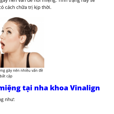
gây nên vấn đề hôi miệng. Tình trạng này sẽ
 cách chữa trị kịp thời.
ệng gây nên nhiều vấn đề
bất cập
i miệng tại nha khoa Vinalign
ng như: