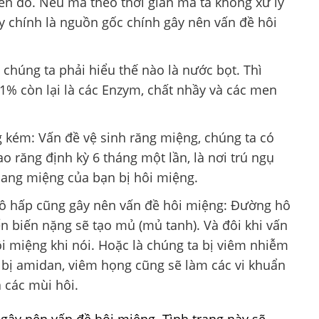
rên đó. Nếu mà theo thời gian mà ta không xử lý
ây chính là nguồn gốc chính gây nên vấn đề hôi
chúng ta phải hiểu thế nào là nước bọt. Thì
1% còn lại là các Enzym, chất nhầy và các men
 kém: Vấn đề vệ sinh răng miệng, chúng ta có
ao răng định kỳ 6 tháng một lần, là nơi trú ngụ
oang miệng của bạn bị hôi miệng.
ô hấp cũng gây nên vấn đề hôi miệng: Đường hô
ển biến nặng sẽ tạo mủ (mủ tanh). Và đôi khi vấn
i miệng khi nói. Hoặc là chúng ta bị viêm nhiễm
bị amidan, viêm họng cũng sẽ làm các vi khuẩn
a các mùi hôi.