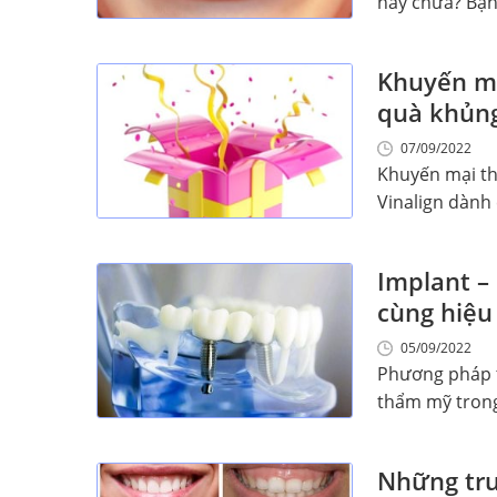
hay chưa? Bạn 
Khuyến mạ
quà khủng
07/09/2022
Khuyến mại thá
Vinalign dành 
Implant –
cùng hiệu
05/09/2022
Phương pháp t
thẩm mỹ trong
Những trườ