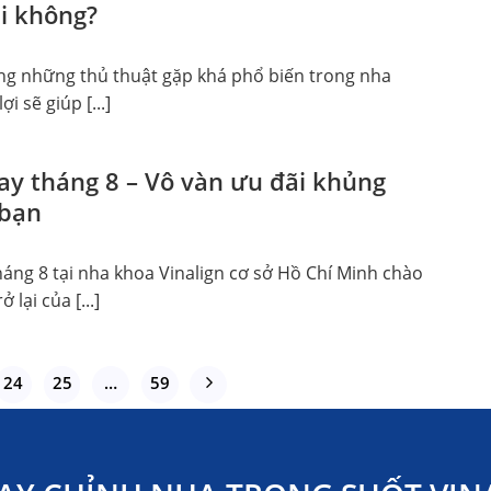
ại không?
rong những thủ thuật gặp khá phổ biến trong nha
ợi sẽ giúp [...]
day tháng 8 – Vô vàn ưu đãi khủng
 bạn
háng 8 tại nha khoa Vinalign cơ sở Hồ Chí Minh chào
 lại của [...]
24
25
…
59