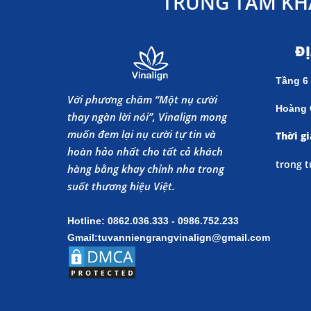
TRUNG TÂM KH
Đ
Tầng 6
Với phương châm “Một nụ cười
Hoàng 
thay ngàn lời nói”, Vinalign mong
muốn đem lại nụ cười tự tin và
Thời gi
hoàn hảo nhất cho tất cả khách
trong t
hàng bằng khay chỉnh nha trong
suốt thương hiệu Việt.
Hotline: 0862.036.333 - 0986.752.233
Gmail:tuvanniengrangvinalign@gmail.com