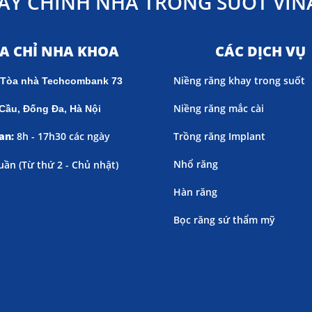
AY CHỈNH NHA TRONG SUỐT VINA
ỊA CHỈ NHA KHOA
CÁC DỊCH VỤ
Niềng răng khay trong suốt
 Tòa nhà Techcombank 73
Niềng răng mắc cài
Cầu, Đống Đa, Hà Nội
an:
8h - 17h30 các ngày
Trồng răng Implant
Nhổ răng
uần (
Từ thứ 2 - Chủ nhật)
Hàn răng
Bọc răng sứ thẩm mỹ