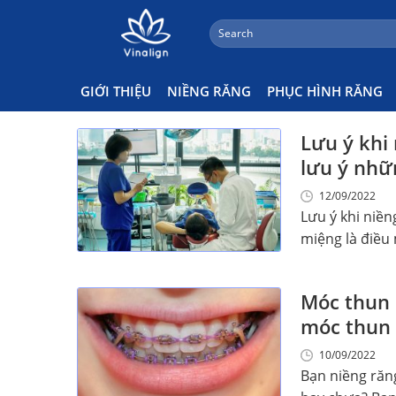
;
Search
Skip
for:
Nha Khoa Vinalign
to
content
GIỚI THIỆU
NIỀNG RĂNG
PHỤC HÌNH RĂNG
Lưu ý khi
lưu ý nhữ
12/09/2022
Lưu ý khi niề
miệng là điều 
Móc thun 
móc thun
10/09/2022
Bạn niềng răn