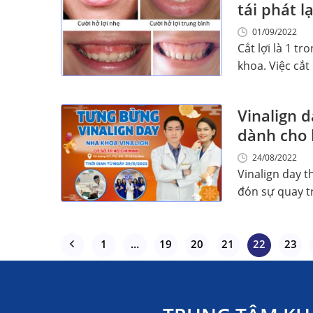
tái phát l
01/09/2022
Cắt lợi là 1 t
khoa. Việc cắt l
Vinalign 
dành cho
24/08/2022
Vinalign day t
đón sự quay trở
1
…
19
20
21
22
23