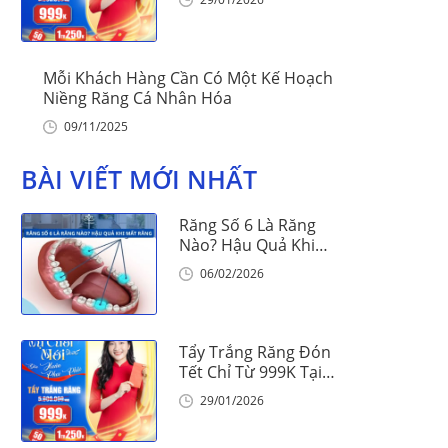
Mỗi Khách Hàng Cần Có Một Kế Hoạch
Niềng Răng Cá Nhân Hóa
09/11/2025
BÀI VIẾT MỚI NHẤT
Răng Số 6 Là Răng
Nào? Hậu Quả Khi
Mất Răng Số 6
06/02/2026
Tẩy Trắng Răng Đón
Tết Chỉ Từ 999K Tại
Nha Khoa Vinalign
29/01/2026