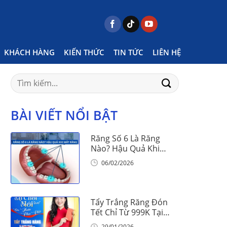
ome
Posts tagged "nha khoa vinalign"
Page 22
KHÁCH HÀNG
KIẾN THỨC
TIN TỨC
LIÊN HỆ
Search
for:
BÀI VIẾT NỔI BẬT
Răng Số 6 Là Răng
Nào? Hậu Quả Khi
Mất Răng Số 6
06/02/2026
Tẩy Trắng Răng Đón
Tết Chỉ Từ 999K Tại
Nha Khoa Vinalign
29/01/2026