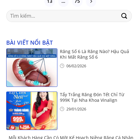
13
…
75
Search
for:
BÀI VIẾT NỔI BẬT
Răng Số 6 Là Răng Nào? Hậu Quả
Khi Mất Răng Số 6
06/02/2026
Tẩy Trắng Răng Đón Tết Chỉ Từ
999K Tại Nha Khoa Vinalign
29/01/2026
Mỗi Khách Hàng Cần Có Một Kế Hoạch Niềng Răng Cá Nhân