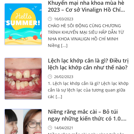
Khuyến mại nha khoa mùa hè
2023 – Cơ sở Vinalign Hồ Chí
Minh
16/03/2023
CHÀO HÈ SÔI ĐỘNG CÙNG CHƯƠNG
TRÌNH KHUYẾN MẠI SIÊU HẤP DẪN TỪ
NHA KHOA VINALIGN HỒ CHÍ MINH
Niềng [...]
Lệch lạc khớp cắn là gì? Điều trị
lệch lạc khớp cắn như thế nào?
26/02/2023
1. Lệch lạc khớp cắn là gì? Lệch lạc khớp
cắn là sự lệch lạc của tương quan giữa
các [...]
Niềng răng mắc cài – Bỏ túi
ngay những kiến thức có 1.0.2
này nhé!
14/04/2021