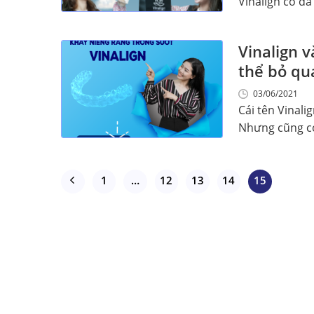
Vinalign có đa 
Vinalign 
thể bỏ qua
03/06/2021
Cái tên Vinali
Nhưng cũng có
1
…
12
13
14
15