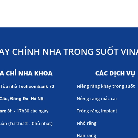
AY CHỈNH NHA TRONG SUỐT VINA
ỊA CHỈ NHA KHOA
CÁC DỊCH VỤ
Niềng răng khay trong suốt
 Tòa nhà Techcombank 73
Niềng răng mắc cài
Cầu, Đống Đa, Hà Nội
an:
8h - 17h30 các ngày
Trồng răng Implant
Nhổ răng
uần (
Từ thứ 2 - Chủ nhật)
Hàn răng