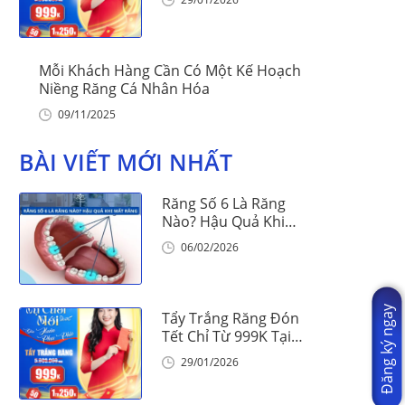
Mỗi Khách Hàng Cần Có Một Kế Hoạch
Niềng Răng Cá Nhân Hóa
09/11/2025
BÀI VIẾT MỚI NHẤT
Răng Số 6 Là Răng
Nào? Hậu Quả Khi
Mất Răng Số 6
06/02/2026
Đăng ký ngay
Tẩy Trắng Răng Đón
Tết Chỉ Từ 999K Tại
Nha Khoa Vinalign
29/01/2026