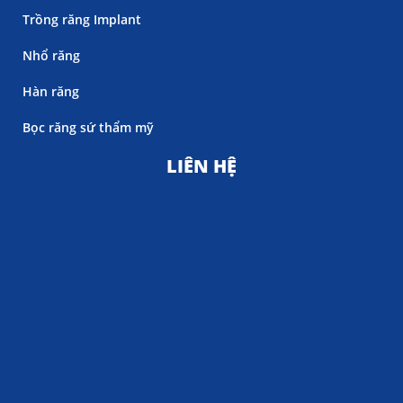
Trồng răng Implant
Nhổ răng
Hàn răng
Bọc răng sứ thẩm mỹ
LIÊN HỆ