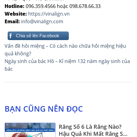
Hotline:
096.359.4566 hoặc 098.678.66.33
Website:
https://vinalign.vn
Email:
info@vinalign.com
Chia sẻ lên Facebook
Điều
Vấn đề hôi miệng – Có cách nào chữa hôi miệng hiệu
hướng
quả không?
Ngày sinh của bác Hồ – Kỉ niệm 132 năm ngày sinh của
bài
bác
viết
BẠN CŨNG NÊN ĐỌC
Răng Số 6 Là Răng Nào?
Hậu Quả Khi Mất Răng Số