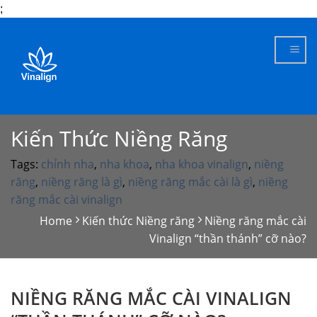
;
Skip
to
content
Kiến Thức Niềng Răng
Tags:
chỉnh nha
,
nha khoa
,
nha khoa vinalign
,
niềng
răng
,
niềng răng là gì
,
niềng răng mắc cài là gì
,
niềng
răng mắc cài vinalign
Home
Kiến thức Niềng răng
Niềng răng mắc cài
Vinalign “thần thánh” cỡ nào?
NIỀNG RĂNG MẮC CÀI VINALIGN