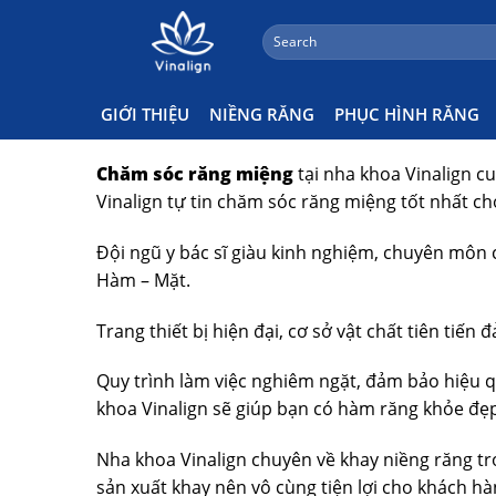
;
Search
Skip
for:
Chăm Sóc Răng Miệng
to
content
GIỚI THIỆU
NIỀNG RĂNG
PHỤC HÌNH RĂNG
Chăm sóc răng miệng
tại nha khoa Vinalign c
Vinalign tự tin chăm sóc răng miệng tốt nhất c
Đội ngũ y bác sĩ giàu kinh nghiệm, chuyên môn
Hàm – Mặt.
Trang thiết bị hiện đại, cơ sở vật chất tiên tiến
Quy trình làm việc nghiêm ngặt, đảm bảo hiệu q
khoa Vinalign sẽ giúp bạn có hàm răng khỏe đẹ
Nha khoa Vinalign chuyên về khay niềng răng tr
sản xuất khay nên vô cùng tiện lợi cho khách hà