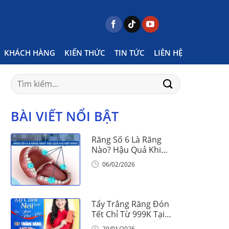
 thức Niềng răng
Chăm sóc răng miệng
Page 5
KHÁCH HÀNG
KIẾN THỨC
TIN TỨC
LIÊN HỆ
Search
for:
BÀI VIẾT NỔI BẬT
Răng Số 6 Là Răng
Nào? Hậu Quả Khi
Mất Răng Số 6
06/02/2026
Tẩy Trắng Răng Đón
Tết Chỉ Từ 999K Tại
Nha Khoa Vinalign
29/01/2026