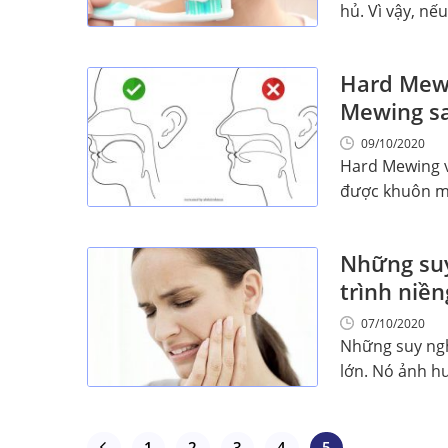
hủ. Vì vậy, nếu 
Hard Mewi
Mewing sa
09/10/2020
Hard Mewing v
được khuôn mặt
Những suy
trình niề
07/10/2020
Những suy nghĩ
lớn. Nó ảnh hư
1
2
3
4
5