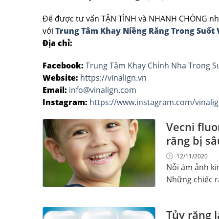
Để được tư vấn TẬN TÌNH và NHANH CHÓNG nhất c
với
Trung Tâm Khay Niềng Răng Trong Suốt 
Địa chỉ:
Facebook:
Trung Tâm Khay Chỉnh Nha Trong Su
Website:
https://vinalign.vn
Email:
info@vinalign.com
Instagram:
https://www.instagram.com/vinali
Vecni fluo
răng bị sâ
12/11/2020
Nỗi ám ảnh ki
Những chiếc ră
Tủy răng l