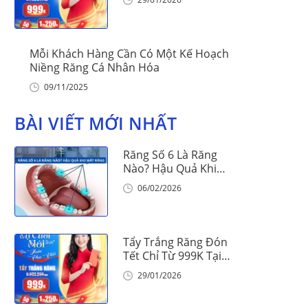
Mỗi Khách Hàng Cần Có Một Kế Hoạch
Niềng Răng Cá Nhân Hóa
09/11/2025
BÀI VIẾT MỚI NHẤT
Răng Số 6 Là Răng
Nào? Hậu Quả Khi
Mất Răng Số 6
06/02/2026
Tẩy Trắng Răng Đón
Tết Chỉ Từ 999K Tại
Nha Khoa Vinalign
29/01/2026