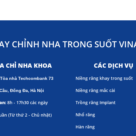
AY CHỈNH NHA TRONG SUỐT VINA
ỊA CHỈ NHA KHOA
CÁC DỊCH VỤ
Niềng răng khay trong suốt
 Tòa nhà Techcombank 73
Niềng răng mắc cài
Cầu, Đống Đa, Hà Nội
an:
8h - 17h30 các ngày
Trồng răng Implant
Nhổ răng
uần (
Từ thứ 2 - Chủ nhật)
Hàn răng