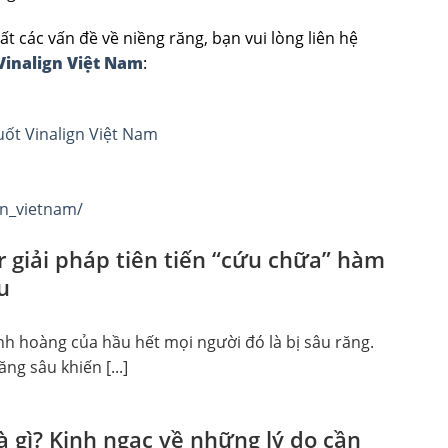
ác vấn đề về niềng răng, bạn vui lòng liên hệ
Vinalign Việt Nam
:
ốt Vinalign Việt Nam
gn_vietnam/
r giải pháp tiên tiến “cứu chữa” hàm
u
nh hoàng của hầu hết mọi người đó là bị sâu răng.
ng sâu khiến [...]
à gì? Kinh ngạc về những lý do cần