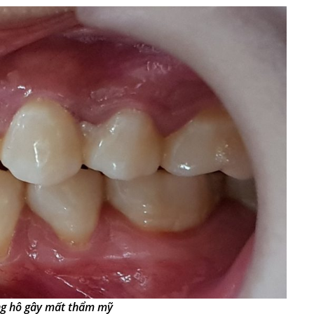
g hô gây mất thẩm mỹ