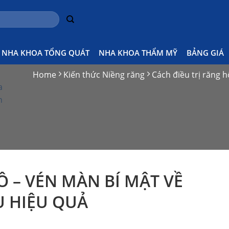
NHA KHOA TỔNG QUÁT
NHA KHOA THẨM MỸ
BẢNG GIÁ
h
Home
Kiến thức Niềng răng
Cách điều trị răng h
a
h
Ô – VÉN MÀN BÍ MẬT VỀ
ÊU HIỆU QUẢ