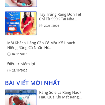
Tẩy Trắng Răng Đón Tết
Chỉ Từ 999K Tại Nha
Khoa Vinalign
29/01/2026
Mỗi Khách Hàng Cần Có Một Kế Hoạch
Niềng Răng Cá Nhân Hóa
09/11/2025
Điều trị viêm lợi
23/10/2025
BÀI VIẾT MỚI NHẤT
Răng Số 6 Là Răng Nào?
Hậu Quả Khi Mất Răng
Số 6