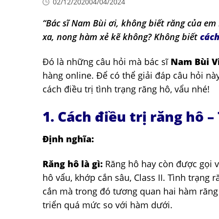
02/12/2020
04/04/2024
“Bác sĩ Nam Bùi ơi, không biết răng của em 
xa, nong hàm xẻ kẽ không? Không biết
cách
Đó là những câu hỏi mà bác sĩ
Nam Bùi Vi
hàng online. Để có thể giải đáp câu hỏi nà
cách điều trị tình trạng răng hô, vẩu nhé!
1. Cách điều trị răng hô –
Định nghĩa:
Răng hô là gì:
Răng hô hay còn được gọi vớ
hô vẩu, khớp cắn sâu, Class II. Tình trạng
cắn mà trong đó tương quan hai hàm răng 
triển quá mức so với hàm dưới.