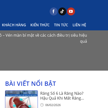
KHÁCH HÀNG
KIẾN THỨC
TIN TỨC
LIÊN HỆ
ô – Vén màn bí mật về các cách điều trị siêu hiệu
quả
BÀI VIẾT NỔI BẬT
Răng Số 6 Là Răng Nào?
Hậu Quả Khi Mất Răng
Số 6
06/02/2026